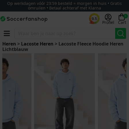
Op werkdagen vóór 23:59 besteld = morgen in huis • Gratis
omruilen • Betaal achteraf met Klarna
0
9.5
Profiel
Cart
Heren
>
Lacoste Heren
> Lacoste Fleece Hoodie Heren
Lichtblauw