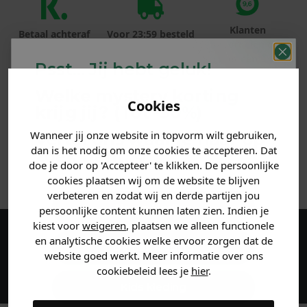
Klanten
Betaal achteraf
Voor 23:59 besteld
beoordelen ons
met Klarna
is morgen in huis!*
met een 9,6!
Psst... Jij hebt geluk!
Welke mystery
korting
PRODUCTINFORMATIE
Cookies
krijg jij? (Tot
-30%
)
MATERIAAL & WASVOORSCHRIFT
Wanneer jij onze website in topvorm wilt gebruiken,
Vertel ons waar je naar op
dan is het nodig om onze cookies te accepteren. Dat
zoek bent. 👇
doe je door op 'Accepteer' te klikken. De persoonlijke
ANDERE BESTELDEN OOK
cookies plaatsen wij om de website te blijven
verbeteren en zodat wij en derde partijen jou
Heren kleding
persoonlijke content kunnen laten zien. Indien je
kiest voor
weigeren
, plaatsen we alleen functionele
en analytische cookies welke ervoor zorgen dat de
Maak een account aan en ontvang 5%
Dames kleding
website goed werkt. Meer informatie over ons
korting op je eerste bestelling!
cookiebeleid lees je
hier
.
Kids kleding