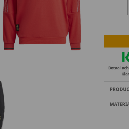
lubs
MID SEASON-SALE DAMES
çe
ay
Betaal ach
Kla
PRODUC
MATERI