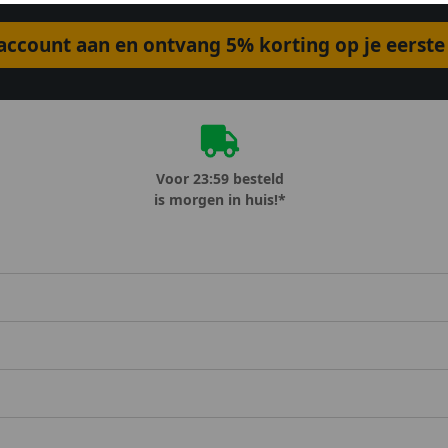
ccount aan en ontvang 5% korting op je eerste 
Voor 23:59 besteld
is morgen in huis!*