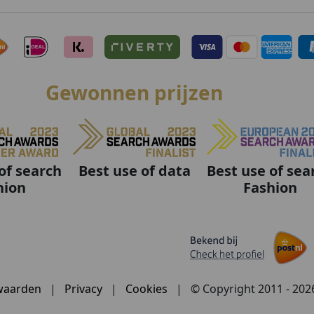
Gewonnen prijzen
Best use of data
Best use of sea
of search
Fashion
hion
waarden
|
Privacy
|
Cookies
|
© Copyright 2011 - 20