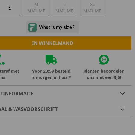
M
L
XL
Marokko
S
MAIL ME
MAIL ME
MAIL ME
Nigeria
MID SEASON-SALE KIDS
Portugal
Spanje
IN WINKELMAND
teraf met
Voor 23:59 besteld
Klanten beoordelen
rna
is morgen in huis!*
ons met een 9,6!
TINFORMATIE
AAL & WASVOORSCHRIFT