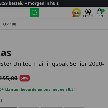
3:59 besteld = morgen in huis
0
9.5
Profiel
Cart
TOP 100
Landenteams
Nederland
das
Algerije
Argentinië
ter United Trainingspak Senior 2020-
België
Curaçao
155,00
50%
Duitsland
Engeland
0+ klanten beoordelen ons met een 9,5!
Frankrijk
Italië
d
Kroatië