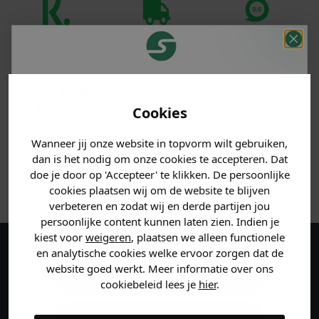
Klanten
Betaal achteraf
Voor 23:59 besteld
beoordelen ons
met Klarna
is morgen in huis!*
met een 9,6!
Je hebt een mystery
PRODUCTINFORMATIE
korting ontvangen!
Cookies
Vertel ons waar je naar op
MATERIAAL & WASVOORSCHRIFT
Wanneer jij onze website in topvorm wilt gebruiken,
zoek bent en claim direct
dan is het nodig om onze cookies te accepteren. Dat
jouw
korting
.
doe je door op 'Accepteer' te klikken. De persoonlijke
ANDERE BESTELDEN OOK
cookies plaatsen wij om de website te blijven
verbeteren en zodat wij en derde partijen jou
persoonlijke content kunnen laten zien. Indien je
Heren kleding
kiest voor
weigeren
, plaatsen we alleen functionele
en analytische cookies welke ervoor zorgen dat de
Maak een account aan en ontvang 5%
website goed werkt. Meer informatie over ons
Dames kleding
korting op je eerste bestelling!
cookiebeleid lees je
hier
.
Kids kleding