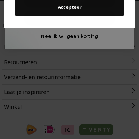
Accepteer
Gewoon rondkijken
Betaal achteraf met
Voor 23:59 besteld
Klanten beoordelen
Klarna
is morgen in huis!*
ons met een 9,6!
Nee, ik wil geen korting
Klantenservice
Retourneren
Verzend- en retourinformatie
Laat je inspireren
Winkel