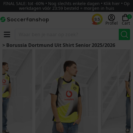
FINAL SALE: tot -60% • Nog slechts enkele dagen • Klik hier • Op
werkdagen vóór 23:59 besteld = morgen in huis
0
9.5
Profiel
Cart
> Borussia Dortmund Uit Shirt Senior 2025/2026