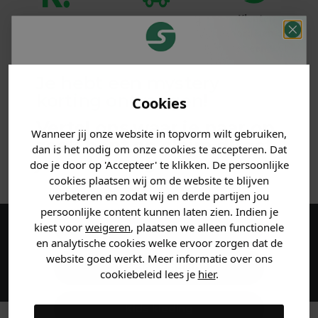
Klanten
Betaal achteraf
Voor 23:59 besteld
beoordelen ons
met Klarna
is morgen in huis!*
met een 9,6!
Je hebt een mystery
PRODUCTINFORMATIE
korting ontvangen!
Cookies
MATERIAAL & WASVOORSCHRIFT
Vertel ons waar je naar op
Wanneer jij onze website in topvorm wilt gebruiken,
zoek bent en claim direct
dan is het nodig om onze cookies te accepteren. Dat
jouw
korting
.
ANDERE BESTELDEN OOK
doe je door op 'Accepteer' te klikken. De persoonlijke
cookies plaatsen wij om de website te blijven
verbeteren en zodat wij en derde partijen jou
persoonlijke content kunnen laten zien. Indien je
Heren kleding
kiest voor
weigeren
, plaatsen we alleen functionele
Maak een account aan en ontvang 5%
en analytische cookies welke ervoor zorgen dat de
website goed werkt. Meer informatie over ons
korting op je eerste bestelling!
Dames kleding
cookiebeleid lees je
hier
.
Kids kleding