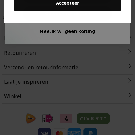
Accepteer
Gewoon rondkijken
Betaal achteraf met
Voor 23:59 besteld
Klanten beoordelen
Klarna
is morgen in huis!*
ons met een 9,6!
Nee, ik wil geen korting
Klantenservice
Retourneren
Verzend- en retourinformatie
Laat je inspireren
Winkel