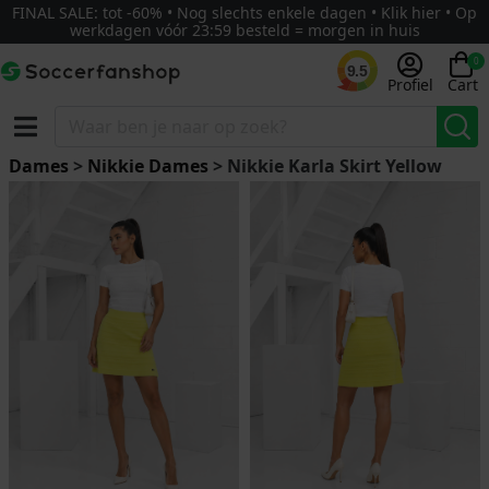
FINAL SALE: tot -60% • Nog slechts enkele dagen • Klik hier • Op
werkdagen vóór 23:59 besteld = morgen in huis
0
9.5
Profiel
Cart
Dames
>
Nikkie Dames
> Nikkie Karla Skirt Yellow