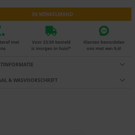
Marokko
Nigeria
IN WINKELMAND
MID SEASON-SALE KIDS
Portugal
Spanje
teraf met
Voor 23:59 besteld
Klanten beoordelen
rna
is morgen in huis!*
ons met een 9,6!
TINFORMATIE
AAL & WASVOORSCHRIFT