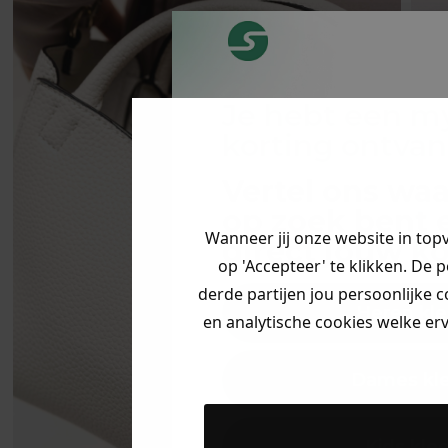
Je hebt een m
korting ontva
Vertel ons waa
op zoek bent 
Wanneer jij onze website in top
direct jouw
ko
op 'Accepteer' te klikken. De 
derde partijen jou persoonlijke c
Heren kle
en analytische cookies welke er
Dames kl
Kids kle