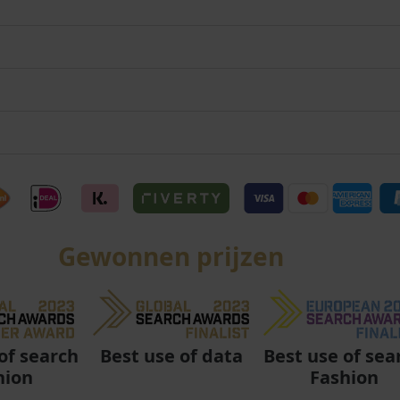
Gewonnen prijzen
Best use of data
Best use of sea
of search
Fashion
hion