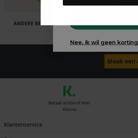
Gewoon ron
ANDERE BESTELDEN OOK
Nee, ik wil geen korting
Maak een a
Betaal achteraf met
Klarna
Klantenservice