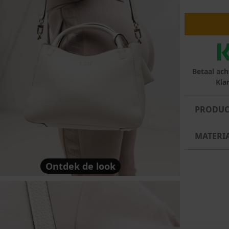
lubs
MID SEASON-SALE DAMES
çe
ay
Betaal ach
Kla
PRODUC
MATERI
Ontdek de look