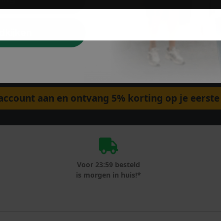
dkijken
ccount aan en ontvang 5% korting op je eerste 
Voor 23:59 besteld
is morgen in huis!*