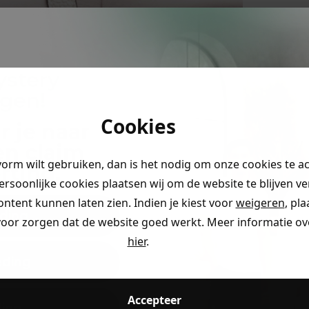
ystery
ngen!
Cookies
r je naar
en claim
vorm wilt gebruiken, dan is het nodig om onze cookies te a
rting
.
persoonlijke cookies plaatsen wij om de website te blijven v
ontent kunnen laten zien. Indien je kiest voor
weigeren
, pl
ding
voor zorgen dat de website goed werkt. Meer informatie ove
hier
.
eding
Accepteer
ding