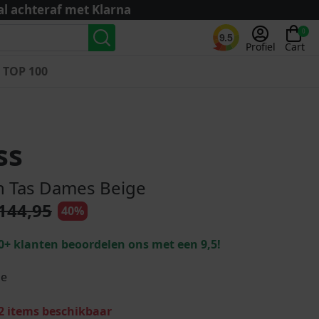
al achteraf met Klarna
0
9.5
Profiel
Cart
TOP 100
Landenteams
Nederland
ss
Algerije
Argentinië
n Tas Dames Beige
België
144,95
40%
Curaçao
Duitsland
0+ klanten beoordelen ons met een 9,5!
Engeland
Frankrijk
ge
Italië
Kroatië
 items beschikbaar