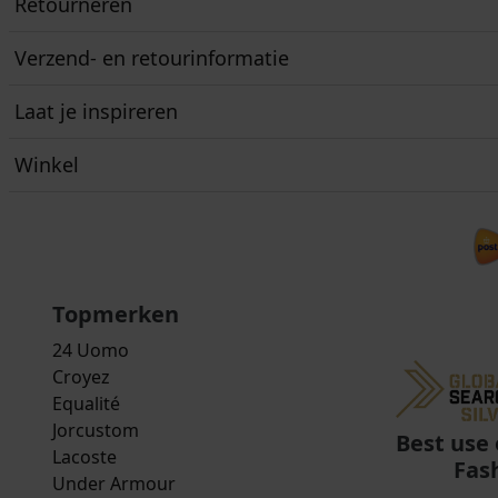
Retourneren
Verzend- en retourinformatie
Laat je inspireren
Winkel
Topmerken
24 Uomo
Croyez
Equalité
Jorcustom
Best use 
Lacoste
Fas
Under Armour