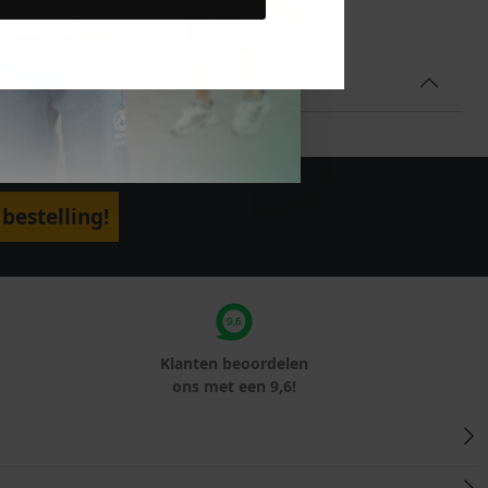
bestelling!
Klanten beoordelen
ons met een 9,6!