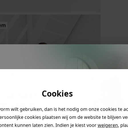
tem
ystery
ngen!
Cookies
r je naar
en claim
vorm wilt gebruiken, dan is het nodig om onze cookies te a
rting
.
persoonlijke cookies plaatsen wij om de website te blijven v
ontent kunnen laten zien. Indien je kiest voor
weigeren
, pl