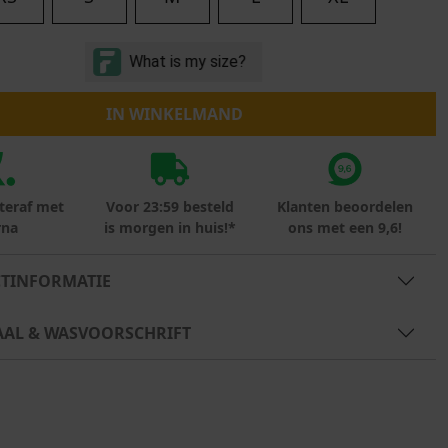
Marokko
Nigeria
MID SEASON-SALE KIDS
Portugal
Spanje
IN WINKELMAND
teraf met
Voor 23:59 besteld
Klanten beoordelen
rna
is morgen in huis!*
ons met een 9,6!
TINFORMATIE
AAL & WASVOORSCHRIFT