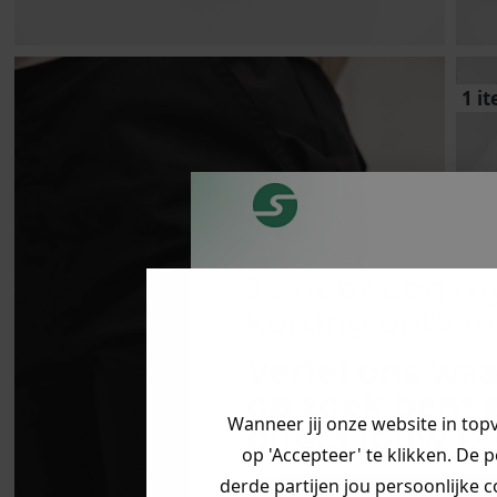
1 i
Je hebt een m
korting ontva
Vertel ons waa
op zoek bent 
Wanneer jij onze website in top
direct jouw
ko
op 'Accepteer' te klikken. De 
derde partijen jou persoonlijke c