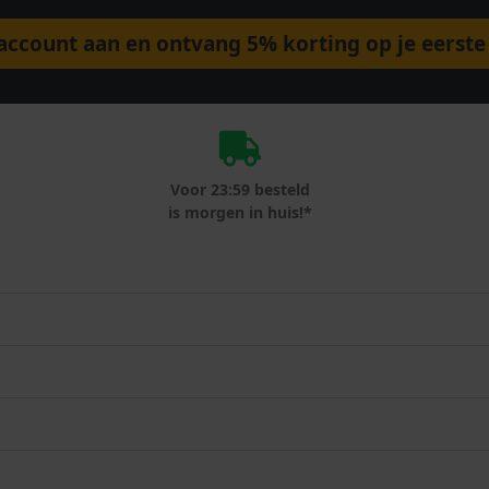
ccount aan en ontvang 5% korting op je eerste 
Voor 23:59 besteld
is morgen in huis!*