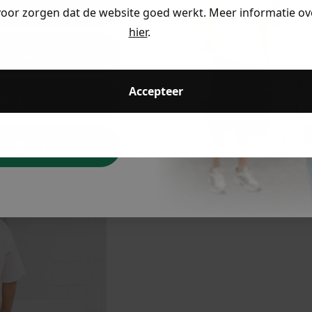
ding
voor zorgen dat de website goed werkt. Meer informatie ove
hier
.
eding
Accepteer
ding
Ontdek de look
dkijken