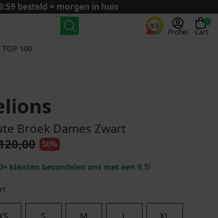
3:59 besteld = morgen in huis
0
9.5
Profiel
Cart
TOP 100
Landenteams
Nederland
lions
Algerije
Argentinië
ute Broek Dames Zwart
België
120,00
50%
Curaçao
Duitsland
0+ klanten beoordelen ons met een 9,5!
Engeland
Frankrijk
rt
Italië
Kroatië
XS
S
M
L
XL