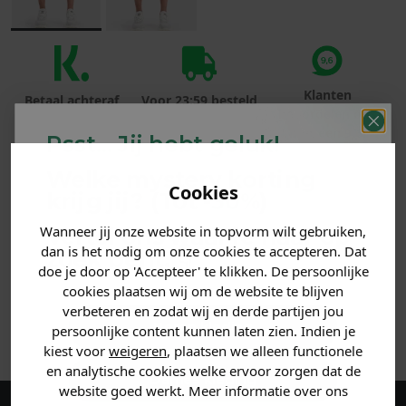
Klanten
Betaal achteraf
Voor 23:59 besteld
beoordelen ons
met Klarna
is morgen in huis!*
met een 9,6!
Psst... Jij hebt geluk!
Welke mystery
korting
PRODUCTINFORMATIE
Cookies
krijg jij? (Tot
-30%
)
REVIEWS (2)
Wanneer jij onze website in topvorm wilt gebruiken,
Vertel ons waar je naar op
dan is het nodig om onze cookies te accepteren. Dat
zoek bent. 👇
doe je door op 'Accepteer' te klikken. De persoonlijke
MATERIAAL & WASVOORSCHRIFT
cookies plaatsen wij om de website te blijven
verbeteren en zodat wij en derde partijen jou
ANDERE BESTELDEN OOK
Heren kleding
persoonlijke content kunnen laten zien. Indien je
kiest voor
weigeren
, plaatsen we alleen functionele
en analytische cookies welke ervoor zorgen dat de
Dames kleding
website goed werkt. Meer informatie over ons