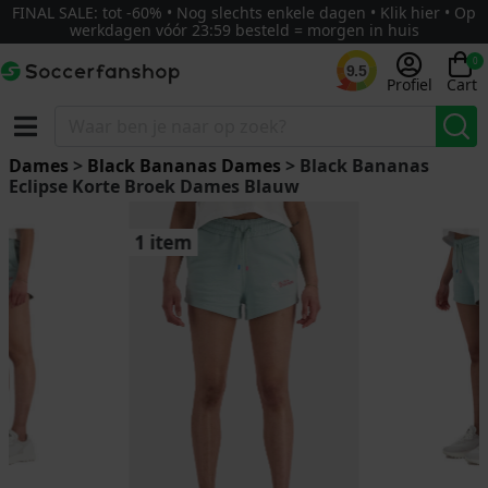
FINAL SALE: tot -60% • Nog slechts enkele dagen • Klik hier • Op
werkdagen vóór 23:59 besteld = morgen in huis
0
9.5
Profiel
Cart
Dames
>
Black Bananas Dames
> Black Bananas
Eclipse Korte Broek Dames Blauw
1 item