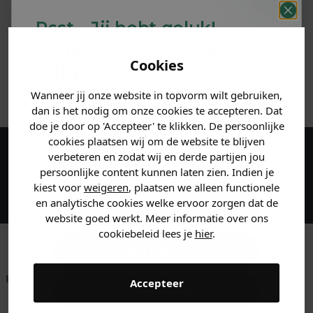
PRODUCTINFORMATIE
Psst... Jij hebt geluk!
MATERIAAL & WASVOORSCHRIFT
Welke mystery
korting
Cookies
krijg jij? (Tot
-30%
)
ANDERE BESTELDEN OOK
Wanneer jij onze website in topvorm wilt gebruiken,
Vertel ons waar je naar op
dan is het nodig om onze cookies te accepteren. Dat
zoek bent. 👇
doe je door op 'Accepteer' te klikken. De persoonlijke
cookies plaatsen wij om de website te blijven
verbeteren en zodat wij en derde partijen jou
Maak een account aan en ontvang 5%
Heren kleding
persoonlijke content kunnen laten zien. Indien je
korting op je eerste bestelling!
kiest voor
weigeren
, plaatsen we alleen functionele
en analytische cookies welke ervoor zorgen dat de
Dames kleding
website goed werkt. Meer informatie over ons
cookiebeleid lees je
hier
.
Kids kleding
Betaal achteraf met
Voor 23:59 besteld
Klanten beoordelen
Accepteer
Gewoon rondkijken
Klarna
is morgen in huis!*
ons met een 9,6!