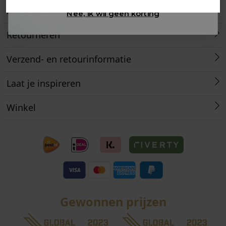
Klantenservice
Nee, ik wil geen korting
Retourneren
Verzend- en retourinformatie
Laat je inspireren
Winkel
Gewonnen prijzen