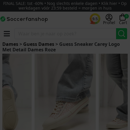
FINAL SALE: tot -60% • Nog slechts enkele dagen • Klik hier • Op
werkdagen vóór 23:59 besteld = morgen in huis
0
9.5
Profiel
Cart
Dames
>
Guess Dames
> Guess Sneaker Carey Logo
Met Detail Dames Roze