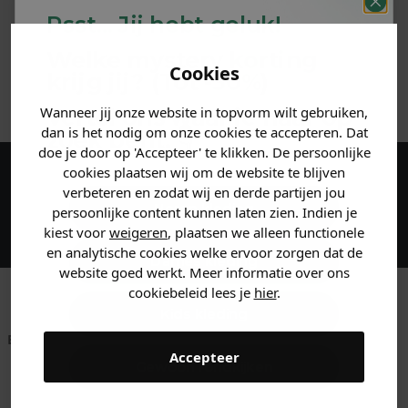
Psst... Jij hebt geluk!
MATERIAAL & WASVOORSCHRIFT
Welke mystery
korting
Cookies
krijg jij? (Tot
-30%
)
ANDERE BESTELDEN OOK
Wanneer jij onze website in topvorm wilt gebruiken,
Vertel ons waar je naar op
dan is het nodig om onze cookies te accepteren. Dat
zoek bent. 👇
doe je door op 'Accepteer' te klikken. De persoonlijke
cookies plaatsen wij om de website te blijven
Maak een account aan en ontvang 5%
verbeteren en zodat wij en derde partijen jou
Heren kleding
persoonlijke content kunnen laten zien. Indien je
korting op je eerste bestelling!
kiest voor
weigeren
, plaatsen we alleen functionele
en analytische cookies welke ervoor zorgen dat de
Dames kleding
website goed werkt. Meer informatie over ons
cookiebeleid lees je
hier
.
Kids kleding
Betaal achteraf met
Voor 23:59 besteld
Klanten beoordelen
Accepteer
Klarna
is morgen in huis!*
ons met een 9,6!
Gewoon rondkijken
Klantenservice