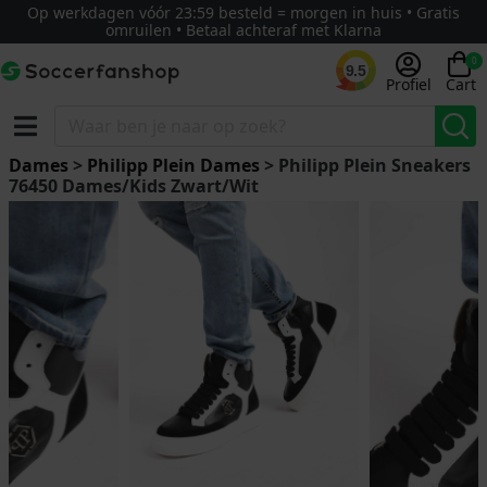
Op werkdagen vóór 23:59 besteld = morgen in huis • Gratis
omruilen • Betaal achteraf met Klarna
0
9.5
Profiel
Cart
Dames
>
Philipp Plein Dames
> Philipp Plein Sneakers
76450 Dames/Kids Zwart/Wit