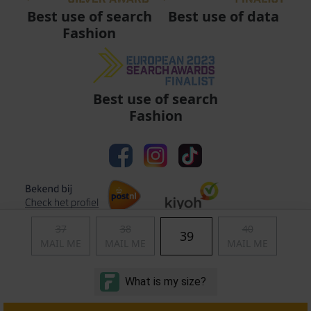
Best use of data
Best use of search
Fashion
Best use of search
Fashion
37
38
40
39
MAIL ME
MAIL ME
MAIL ME
Algemene voorwaarden
|
Privacy
|
Cookies
|
© Copyright 2011 - 2026 Soccerfanshop