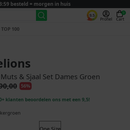
3:59 besteld = morgen in huis
0
9.5
Profiel
Cart
TOP 100
Landenteams
Nederland
lions
Algerije
Argentinië
 Muts & Sjaal Set Dames Groen
België
90,00
56%
Curaçao
Duitsland
0+ klanten beoordelen ons met een 9,5!
Engeland
Frankrijk
kergroen
Italië
Kroatië
One Size