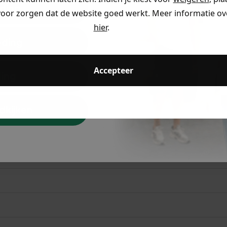
ding
voor zorgen dat de website goed werkt. Meer informatie ove
ccount aan en ontvang 5% korting op je eerste 
hier
.
eding
Accepteer
ding
Voor 23:59 besteld
is morgen in huis!*
dkijken