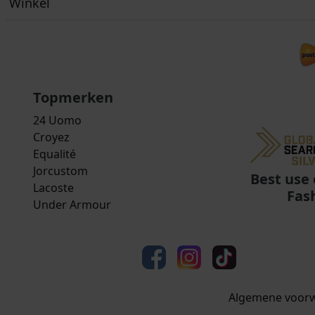
Winkel
Topmerken
24 Uomo
Croyez
Equalité
Jorcustom
Best use 
Lacoste
Fas
Under Armour
Algemene voor