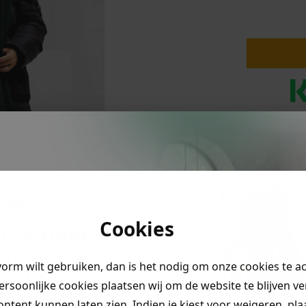
lubs
MID SEASON-SALE DAMES
çe
ay
Betaal ach
Kla
PRODUC
ystery
ngen!
MATERI
Cookies
r je naar
en claim
vorm wilt gebruiken, dan is het nodig om onze cookies te a
rting
.
persoonlijke cookies plaatsen wij om de website te blijven v
ontent kunnen laten zien. Indien je kiest voor
weigeren
, pl