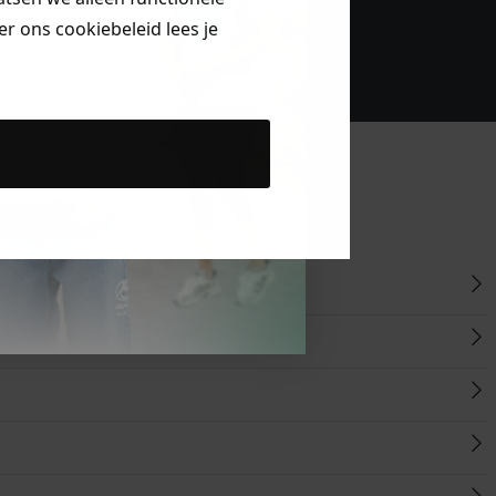
r ons cookiebeleid lees je
bestelling!
Klanten beoordelen
ons met een 9,6!