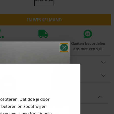
Marokko
Nigeria
MID SEASON-SALE KIDS
Portugal
IN WINKELMAND
Spanje
teraf met
Voor 23:59 besteld
Klanten beoordelen
rna
is morgen in huis!*
ons met een 9,6!
TINFORMATIE
AAL & WASVOORSCHRIFT
ccepteren. Dat doe je door
erbeteren en zodat wij en
aatsen we alleen functionele