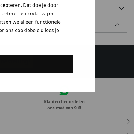
ccepteren. Dat doe je door
AAL & WASVOORSCHRIFT
erbeteren en zodat wij en
aatsen we alleen functionele
r ons cookiebeleid lees je
bestelling!
Klanten beoordelen
ons met een 9,6!