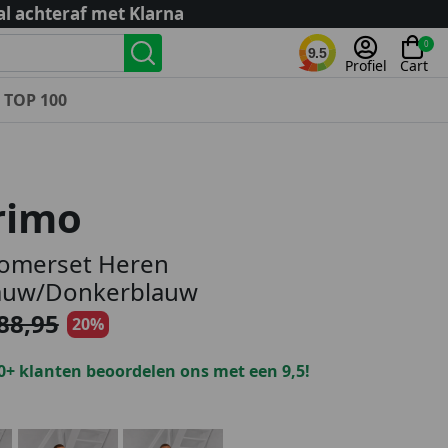
al achteraf met Klarna
0
9.5
Profiel
Cart
TOP 100
Landenteams
Nederland
rimo
Algerije
Argentinië
Zomerset Heren
België
lauw/Donkerblauw
Curaçao
88,95
20%
Duitsland
Engeland
0+ klanten beoordelen ons met een 9,5!
Frankrijk
Italië
Kroatië