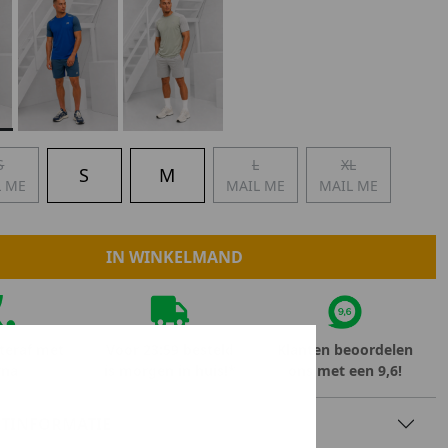
Marokko
Nigeria
MID SEASON-SALE KIDS
Portugal
Spanje
S
L
XL
S
M
L ME
MAIL ME
MAIL ME
IN WINKELMAND
teraf met
Voor 23:59 besteld
Klanten beoordelen
rna
is morgen in huis!*
ons met een 9,6!
TINFORMATIE