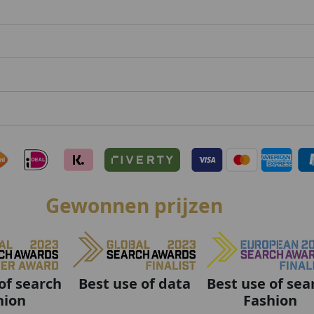
Gewonnen prijzen
Best use of data
Best use of sea
of search
Fashion
hion