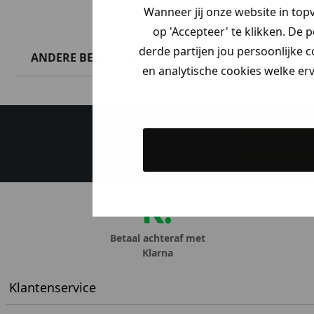
Wanneer jij onze website in top
op 'Accepteer' te klikken. De 
derde partijen jou persoonlijke c
ANDERE BESTELDEN OOK
en analytische cookies welke er
Maak een a
Betaal achteraf met
Klarna
Klantenservice