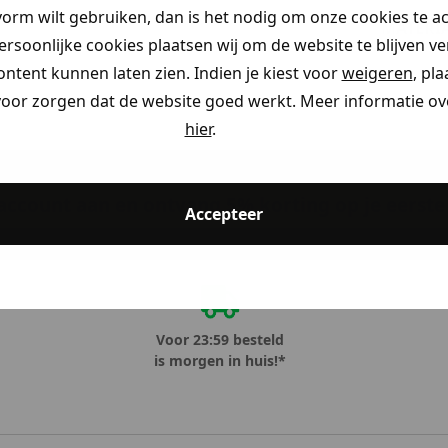
vorm wilt gebruiken, dan is het nodig om onze cookies te a
MATERI
persoonlijke cookies plaatsen wij om de website te blijven v
ontent kunnen laten zien. Indien je kiest voor
weigeren
, pl
voor zorgen dat de website goed werkt. Meer informatie ove
hier
.
ccount aan en ontvang 5% korting op je eerste 
Accepteer
Voor 23:59 besteld
is morgen in huis!*