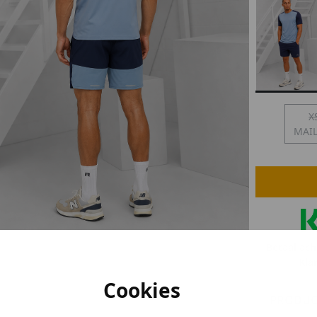
lubs
MID SEASON-SALE DAMES
çe
ay
X
MAI
Betaal ach
Kla
Cookies
PRODUC