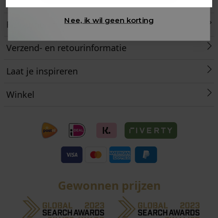
Klantenservice
Nee, ik wil geen korting
Retourneren
Verzend- en retourinformatie
Laat je inspireren
Winkel
Gewonnen prijzen