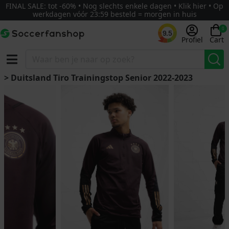
FINAL SALE: tot -60% • Nog slechts enkele dagen • Klik hier • Op
werkdagen vóór 23:59 besteld = morgen in huis
0
9.5
Profiel
Cart
> Duitsland Tiro Trainingstop Senior 2022-2023