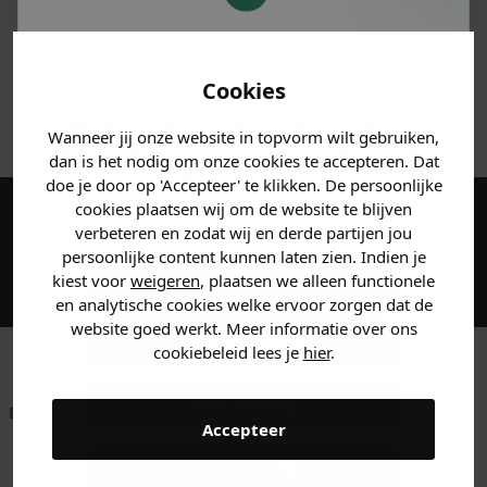
MATERIAAL & WASVOORSCHRIFT
Je hebt een mystery
korting ontvangen!
Cookies
ANDERE BESTELDEN OOK
Vertel ons waar je naar op
Wanneer jij onze website in topvorm wilt gebruiken,
zoek bent en claim direct
dan is het nodig om onze cookies te accepteren. Dat
jouw
korting
.
doe je door op 'Accepteer' te klikken. De persoonlijke
cookies plaatsen wij om de website te blijven
verbeteren en zodat wij en derde partijen jou
Maak een account aan en ontvang 5%
persoonlijke content kunnen laten zien. Indien je
korting op je eerste bestelling!
Heren kleding
kiest voor
weigeren
, plaatsen we alleen functionele
en analytische cookies welke ervoor zorgen dat de
website goed werkt. Meer informatie over ons
Dames kleding
cookiebeleid lees je
hier
.
Kids kleding
Betaal achteraf met
Voor 23:59 besteld
Klanten beoordelen
Accepteer
Klarna
is morgen in huis!*
ons met een 9,6!
Gewoon rondkijken