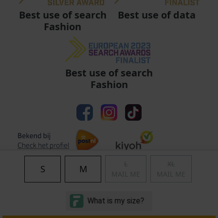
Best use of data
Best use of search
Fashion
Best use of search
Fashion
L
XL
S
M
MAIL ME
MAIL ME
Algemene voorwaarden
|
Privacy
|
Cookies
|
© Copyright 2011 - 2026 Soccerfanshop