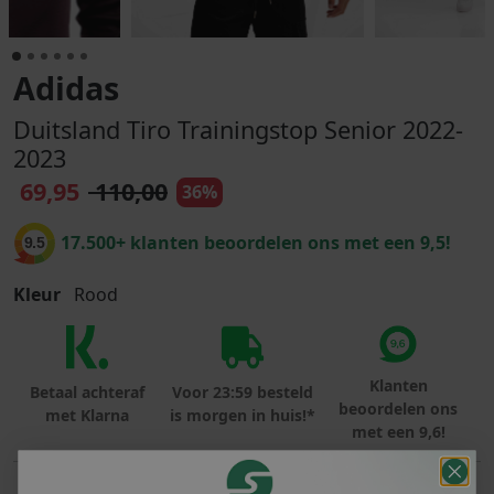
Adidas
Duitsland Tiro Trainingstop Senior 2022-
2023
69,95
110,00
36%
17.500+ klanten beoordelen ons met een 9,5!
9.5
Kleur
Rood
Klanten
Betaal achteraf
Voor 23:59 besteld
beoordelen ons
met Klarna
is morgen in huis!*
met een 9,6!
PRODUCTINFORMATIE