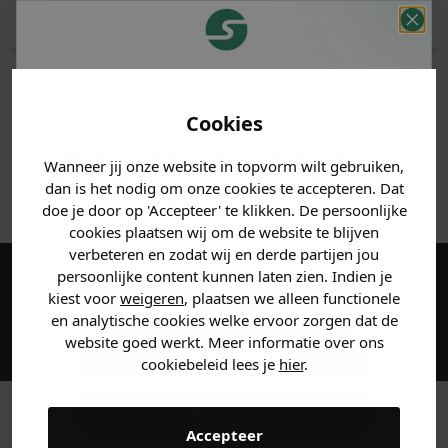
PRODUCTINFORMATIE
REVIEWS (3)
Je hebt een mystery
korting ontvangen!
Cookies
MATERIAAL & WASVOORSCHRIFT
Vertel ons waar je naar op
Wanneer jij onze website in topvorm wilt gebruiken,
zoek bent en claim direct
ANDERE BESTELDEN OOK
dan is het nodig om onze cookies te accepteren. Dat
jouw
korting
.
doe je door op 'Accepteer' te klikken. De persoonlijke
cookies plaatsen wij om de website te blijven
verbeteren en zodat wij en derde partijen jou
persoonlijke content kunnen laten zien. Indien je
Maak een account aan en ontvang 5%
Heren kleding
kiest voor
weigeren
, plaatsen we alleen functionele
en analytische cookies welke ervoor zorgen dat de
korting op je eerste bestelling!
website goed werkt. Meer informatie over ons
Dames kleding
cookiebeleid lees je
hier
.
Kids kleding
Accepteer