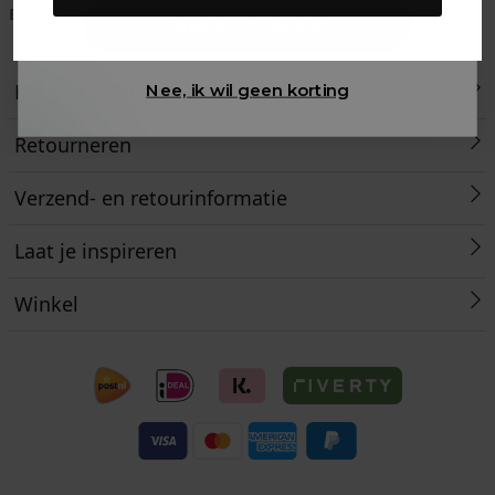
Betaal achteraf met
Voor 23:59 besteld
Klanten beoordelen
Gewoon rondkijken
Klarna
is morgen in huis!*
ons met een 9,6!
Klantenservice
Nee, ik wil geen korting
Retourneren
Verzend- en retourinformatie
Laat je inspireren
Winkel