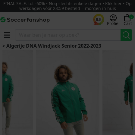
FINAL SALE: tot -60% • Nog slechts enkele dagen • Klik hier • Op
werkdagen vóór 23:59 besteld = morgen in huis
0
9.5
Profiel
Cart
> Algerije DNA Windjack Senior 2022-2023