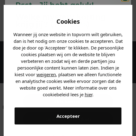
Psst... Jij hebt geluk!
MATERIAAL & WASVOORSCHRIFT
Welke mystery
korting
Cookies
ANDERE BESTELDEN OOK
krijg jij? (Tot
-30%
)
Wanneer jij onze website in topvorm wilt gebruiken,
Vertel ons waar je naar op
dan is het nodig om onze cookies te accepteren. Dat
zoek bent. 👇
doe je door op 'Accepteer' te klikken. De persoonlijke
cookies plaatsen wij om de website te blijven
Maak een account aan en ontvang 5%
verbeteren en zodat wij en derde partijen jou
korting op je eerste bestelling!
Heren kleding
persoonlijke content kunnen laten zien. Indien je
kiest voor
weigeren
, plaatsen we alleen functionele
en analytische cookies welke ervoor zorgen dat de
Dames kleding
website goed werkt. Meer informatie over ons
cookiebeleid lees je
hier
.
Kids kleding
Betaal achteraf met
Voor 23:59 besteld
Klanten beoordelen
Klarna
is morgen in huis!*
ons met een 9,6!
Accepteer
Gewoon rondkijken
Klantenservice