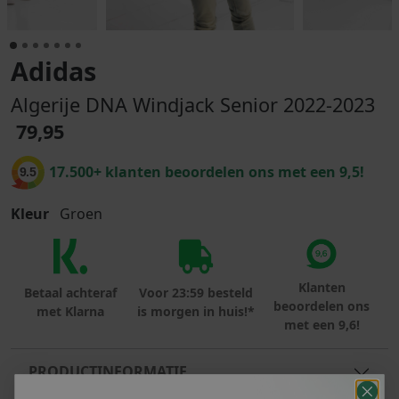
Adidas
Algerije DNA Windjack Senior 2022-2023
79,95
17.500+ klanten beoordelen ons met een 9,5!
9.5
Kleur
Groen
Klanten
Betaal achteraf
Voor 23:59 besteld
beoordelen ons
met Klarna
is morgen in huis!*
met een 9,6!
PRODUCTINFORMATIE