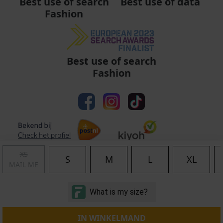
Best use of data
Best use of search
Fashion
Best use of search
Fashion
XS
S
M
L
XL
MAIL ME
Algemene voorwaarden
|
Privacy
|
Cookies
|
© Copyright 2011 - 2026 Soccerfanshop
IN WINKELMAND
S:Server-01-AMS