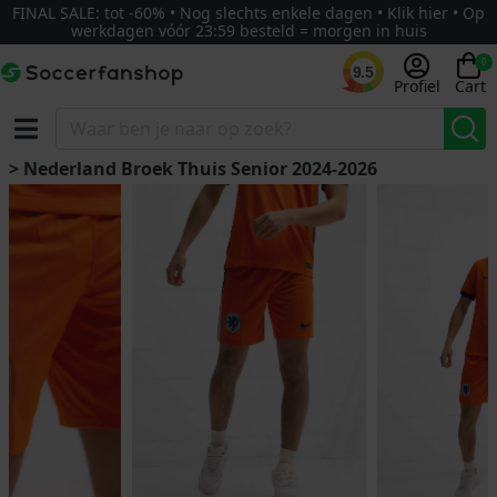
FINAL SALE: tot -60% • Nog slechts enkele dagen • Klik hier • Op
werkdagen vóór 23:59 besteld = morgen in huis
0
9.5
Profiel
Cart
> Nederland Broek Thuis Senior 2024-2026