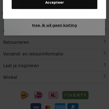
Accepteer
Gewoon rondkijken
Betaal achteraf met
Voor 23:59 besteld
Klanten beoordelen
Klarna
is morgen in huis!*
ons met een 9,6!
Nee, ik wil geen korting
Klantenservice
Retourneren
Verzend- en retourinformatie
Laat je inspireren
Winkel