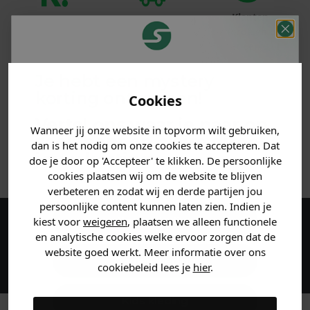
Klanten
Betaal achteraf
Voor 23:59 besteld
beoordelen ons
met Klarna
is morgen in huis!*
met een 9,6!
Je hebt een mystery
PRODUCTINFORMATIE
korting ontvangen!
Cookies
MATERIAAL & WASVOORSCHRIFT
Vertel ons waar je naar op
Wanneer jij onze website in topvorm wilt gebruiken,
zoek bent en claim direct
dan is het nodig om onze cookies te accepteren. Dat
ANDERE BESTELDEN OOK
jouw
korting
.
doe je door op 'Accepteer' te klikken. De persoonlijke
cookies plaatsen wij om de website te blijven
verbeteren en zodat wij en derde partijen jou
persoonlijke content kunnen laten zien. Indien je
Heren kleding
kiest voor
weigeren
, plaatsen we alleen functionele
Maak een account aan en ontvang 5%
en analytische cookies welke ervoor zorgen dat de
website goed werkt. Meer informatie over ons
korting op je eerste bestelling!
Dames kleding
cookiebeleid lees je
hier
.
Kids kleding