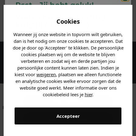
Psst... Jij hebt geluk!
MATERIAAL & WASVOORSCHRIFT
Welke mystery
korting
Cookies
krijg jij? (Tot
-30%
)
ANDERE BESTELDEN OOK
Wanneer jij onze website in topvorm wilt gebruiken,
Vertel ons waar je naar op
dan is het nodig om onze cookies te accepteren. Dat
zoek bent. 👇
doe je door op 'Accepteer' te klikken. De persoonlijke
cookies plaatsen wij om de website te blijven
Maak een account aan en ontvang 5%
verbeteren en zodat wij en derde partijen jou
korting op je eerste bestelling!
Heren kleding
persoonlijke content kunnen laten zien. Indien je
kiest voor
weigeren
, plaatsen we alleen functionele
en analytische cookies welke ervoor zorgen dat de
Dames kleding
website goed werkt. Meer informatie over ons
cookiebeleid lees je
hier
.
Kids kleding
Betaal achteraf met
Voor 23:59 besteld
Klanten beoordelen
Klarna
is morgen in huis!*
ons met een 9,6!
Accepteer
Gewoon rondkijken
Klantenservice