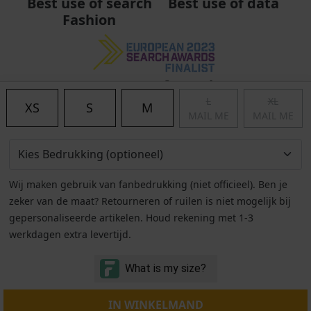
Best use of data
Best use of search
Fashion
Best use of search
Fashion
L
XL
XS
S
M
MAIL ME
MAIL ME
Wij maken gebruik van fanbedrukking (niet officieel). Ben je
zeker van de maat? Retourneren of ruilen is niet mogelijk bij
gepersonaliseerde artikelen. Houd rekening met 1-3
werkdagen extra levertijd.
Algemene voorwaarden
|
Privacy
|
Cookies
|
© Copyright 2011 - 2026 Soccerfanshop
IN WINKELMAND