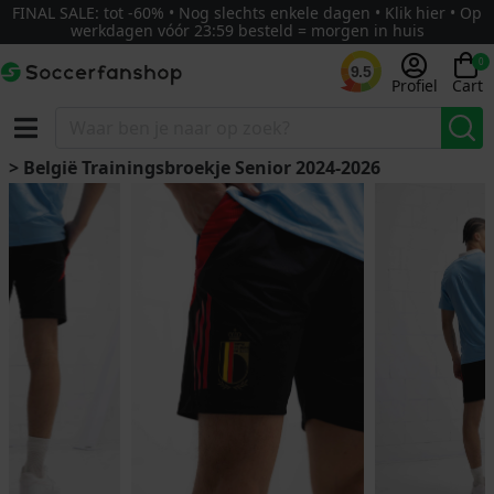
FINAL SALE: tot -60% • Nog slechts enkele dagen • Klik hier • Op
werkdagen vóór 23:59 besteld = morgen in huis
0
9.5
Profiel
Cart
> België Trainingsbroekje Senior 2024-2026