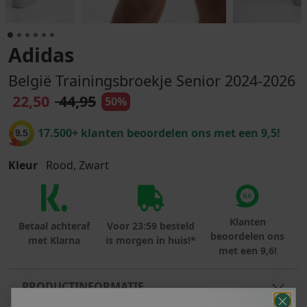
Adidas
België Trainingsbroekje Senior 2024-2026
22,50
44,95
50%
17.500+ klanten beoordelen ons met een 9,5!
9.5
Kleur
Rood, Zwart
Klanten
Betaal achteraf
Voor 23:59 besteld
beoordelen ons
met Klarna
is morgen in huis!*
met een 9,6!
PRODUCTINFORMATIE