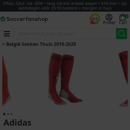
FINAL SALE: tot -60% • Nog slechts enkele dagen • Klik hier • Op
werkdagen vóór 23:59 besteld = morgen in huis
0
9.5
Profiel
Cart
> België Sokken Thuis 2019-2020
Adidas