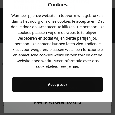
Welke mystery
korting
Cookies
krijg jij? (Tot
-30%
)
Wanneer jij onze website in topvorm wilt gebruiken,
Vertel ons waar je naar op
dan is het nodig om onze cookies te accepteren. Dat
Maak een account aan en ontvang 5%
zoek bent. 👇
doe je door op 'Accepteer' te klikken. De persoonlijke
korting op je eerste bestelling!
cookies plaatsen wij om de website te blijven
verbeteren en zodat wij en derde partijen jou
Heren kleding
persoonlijke content kunnen laten zien. Indien je
kiest voor
weigeren
, plaatsen we alleen functionele
en analytische cookies welke ervoor zorgen dat de
Dames kleding
website goed werkt. Meer informatie over ons
Betaal achteraf met
Voor 23:59 besteld
Klanten beoordelen
cookiebeleid lees je
hier
.
Klarna
is morgen in huis!*
ons met een 9,6!
Kids kleding
Klantenservice
Accepteer
Gewoon rondkijken
Retourneren
Nee, ik wil geen korting
Verzend- en retourinformatie