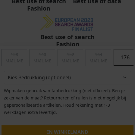
Best use of data
Best use of search
Fashion
Best use of search
Fashion
128
140
152
164
176
MAIL ME
MAIL ME
MAIL ME
MAIL ME
Wij maken gebruik van fanbedrukking (niet officieel). Ben je
zeker van de maat? Retourneren of ruilen is niet mogelijk bij
gepersonaliseerde artikelen. Houd rekening met 1-3
werkdagen extra levertijd.
Algemene voorwaarden
|
Privacy
|
Cookies
|
© Copyright 2011 - 2026 Soccerfanshop
IN WINKELMAND
S:Server-02-AMS