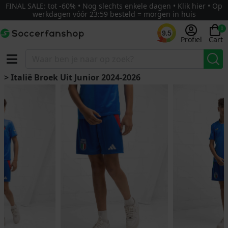
FINAL SALE: tot -60% • Nog slechts enkele dagen • Klik hier • Op
werkdagen vóór 23:59 besteld = morgen in huis
0
9.5
Profiel
Cart
> Italië Broek Uit Junior 2024-2026