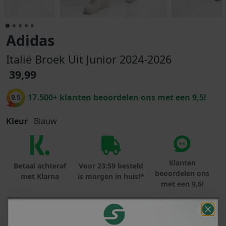
Adidas
Italië Broek Uit Junior 2024-2026
39,99
17.500+ klanten beoordelen ons met een 9,5!
9.5
Kleur
Blauw
Klanten
Betaal achteraf
Voor 23:59 besteld
beoordelen ons
met Klarna
is morgen in huis!*
met een 9,6!
PRODUCTINFORMATIE