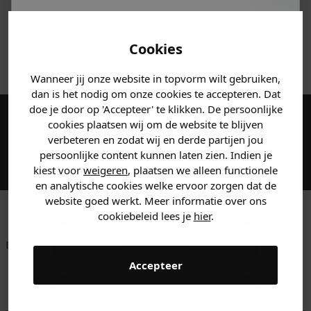
MATERIAAL & WASVOORSCHRIFT
Je hebt een mystery
korting ontvangen!
Cookies
ANDERE BESTELDEN OOK
Vertel ons waar je naar op
Wanneer jij onze website in topvorm wilt gebruiken,
zoek bent en claim direct
dan is het nodig om onze cookies te accepteren. Dat
jouw
korting
.
doe je door op 'Accepteer' te klikken. De persoonlijke
cookies plaatsen wij om de website te blijven
Maak een account aan en ontvang 5%
verbeteren en zodat wij en derde partijen jou
korting op je eerste bestelling!
persoonlijke content kunnen laten zien. Indien je
Heren kleding
kiest voor
weigeren
, plaatsen we alleen functionele
en analytische cookies welke ervoor zorgen dat de
website goed werkt. Meer informatie over ons
Dames kleding
cookiebeleid lees je
hier
.
Betaal achteraf met
Voor 23:59 besteld
Klanten beoordelen
Kids kleding
Klarna
is morgen in huis!*
ons met een 9,6!
Accepteer
Gewoon rondkijken
Klantenservice