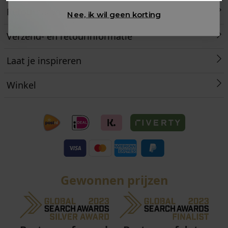
Retourneren
Nee, ik wil geen korting
Verzend- en retourinformatie
Laat je inspireren
Winkel
Gewonnen prijzen