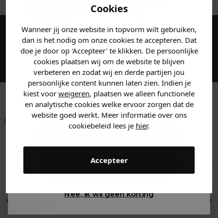
Welke mystery
korting
Cookies
krijg jij? (Tot
-30%
)
Wanneer jij onze website in topvorm wilt gebruiken,
Vertel ons waar je naar op
dan is het nodig om onze cookies te accepteren. Dat
Maak een account aan en ontvang 5%
zoek bent. 👇
doe je door op 'Accepteer' te klikken. De persoonlijke
korting op je eerste bestelling!
cookies plaatsen wij om de website te blijven
verbeteren en zodat wij en derde partijen jou
Heren kleding
persoonlijke content kunnen laten zien. Indien je
kiest voor
weigeren
, plaatsen we alleen functionele
en analytische cookies welke ervoor zorgen dat de
Dames kleding
website goed werkt. Meer informatie over ons
Betaal achteraf met
Voor 23:59 besteld
Klanten beoordelen
cookiebeleid lees je
hier
.
Klarna
is morgen in huis!*
ons met een 9,6!
Kids kleding
Klantenservice
Accepteer
Gewoon rondkijken
Retourneren
Nee, ik wil geen korting
Verzend- en retourinformatie