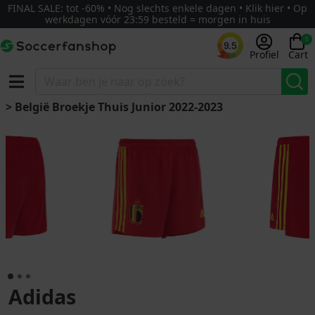
FINAL SALE: tot -60% • Nog slechts enkele dagen • Klik hier • Op
werkdagen vóór 23:59 besteld = morgen in huis
0
9.5
Profiel
Cart
> België Broekje Thuis Junior 2022-2023
Adidas