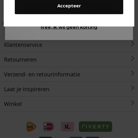
Accepteer
Gewoon rondkijken
Betaal achteraf met
Voor 23:59 besteld
Klanten beoordelen
Nee, ik wil geen korting
Klarna
is morgen in huis!*
ons met een 9,6!
Klantenservice
Retourneren
Verzend- en retourinformatie
Laat je inspireren
Winkel