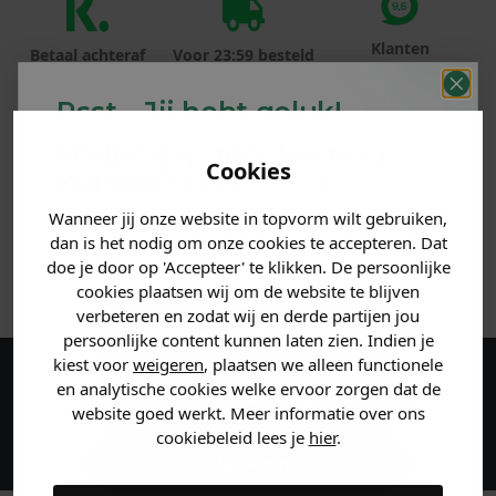
Klanten
Betaal achteraf
Voor 23:59 besteld
beoordelen ons
met Klarna
is morgen in huis!*
met een 9,6!
Psst... Jij hebt geluk!
Welke mystery
korting
PRODUCTINFORMATIE
Cookies
krijg jij? (Tot
-30%
)
MATERIAAL & WASVOORSCHRIFT
Wanneer jij onze website in topvorm wilt gebruiken,
Vertel ons waar je naar op
dan is het nodig om onze cookies te accepteren. Dat
zoek bent. 👇
doe je door op 'Accepteer' te klikken. De persoonlijke
ANDERE BESTELDEN OOK
cookies plaatsen wij om de website te blijven
verbeteren en zodat wij en derde partijen jou
Heren kleding
persoonlijke content kunnen laten zien. Indien je
kiest voor
weigeren
, plaatsen we alleen functionele
en analytische cookies welke ervoor zorgen dat de
Maak een account aan en ontvang 5%
Dames kleding
website goed werkt. Meer informatie over ons
korting op je eerste bestelling!
cookiebeleid lees je
hier
.
Kids kleding