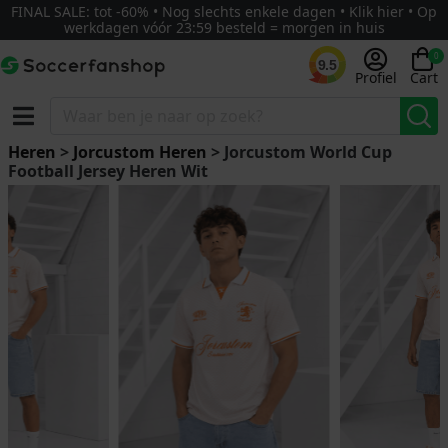
FINAL SALE: tot -60% • Nog slechts enkele dagen • Klik hier • Op
werkdagen vóór 23:59 besteld = morgen in huis
0
9.5
Profiel
Cart
Heren
>
Jorcustom Heren
> Jorcustom World Cup
Football Jersey Heren Wit