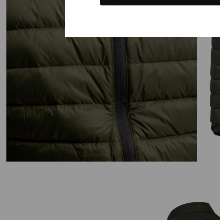
Kids kle
Gewoon rond
Nee, ik wil geen korting