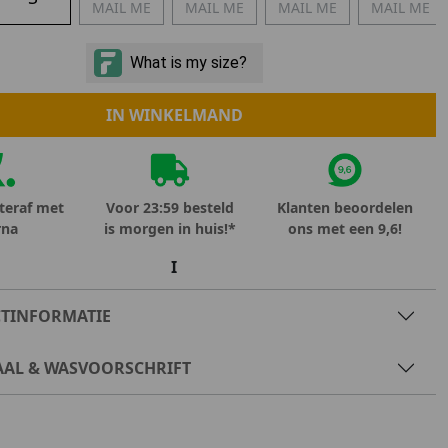
MAIL ME
MAIL ME
MAIL ME
MAIL ME
Marokko
Nigeria
MID SEASON-SALE KIDS
Portugal
Spanje
IN WINKELMAND
teraf met
Voor 23:59 besteld
Klanten beoordelen
rna
is morgen in huis!*
ons met een 9,6!
I
TINFORMATIE
AAL & WASVOORSCHRIFT