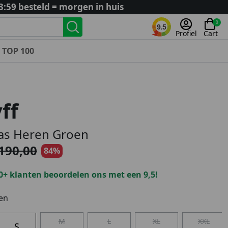
3:59 besteld = morgen in huis
0
9.5
Profiel
Cart
TOP 100
Landenteams
Nederland
ff
Algerije
Argentinië
as Heren Groen
België
190,00
84%
Curaçao
Duitsland
0+ klanten beoordelen ons met een 9,5!
Engeland
Frankrijk
en
Italië
M
L
XL
XXL
Kroatië
S