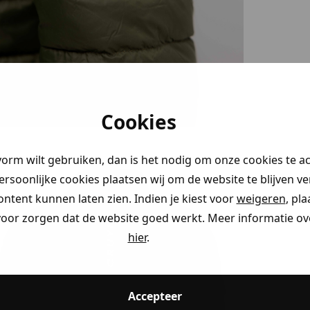
stery
en!
Cookies
 je naar op
vorm wilt gebruiken, dan is het nodig om onze cookies te a
aim direct
persoonlijke cookies plaatsen wij om de website te blijven v
ontent kunnen laten zien. Indien je kiest voor
weigeren
, pl
voor zorgen dat de website goed werkt. Meer informatie ove
ding
hier
.
ding
Accepteer