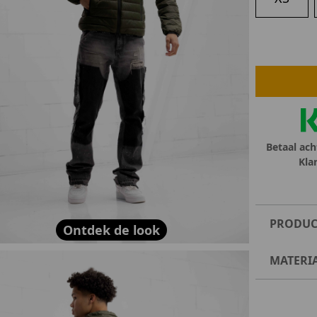
lubs
MID SEASON-SALE DAMES
çe
ay
Betaal ach
Kla
PRODUC
Ontdek de look
MATERI