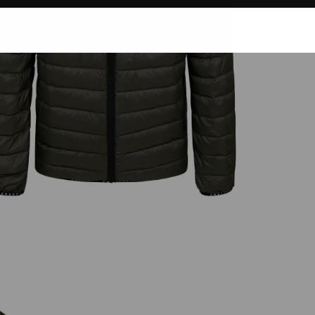
ding
kijken