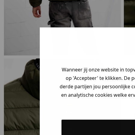
Je hebt een my
korting ontvang
Vertel ons waar
Wanneer jij onze website in top
zoek bent en cl
op 'Accepteer' te klikken. De 
jouw
korting
.
derde partijen jou persoonlijke c
en analytische cookies welke er
Heren kle
Dames kle