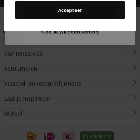
Accepteer
Gewoon rondkijken
Betaal achteraf met
Voor 23:59 besteld
Klanten beoordelen
Nee, ik wil geen korting
Klarna
is morgen in huis!*
ons met een 9,6!
Klantenservice
Retourneren
Verzend- en retourinformatie
Laat je inspireren
Winkel