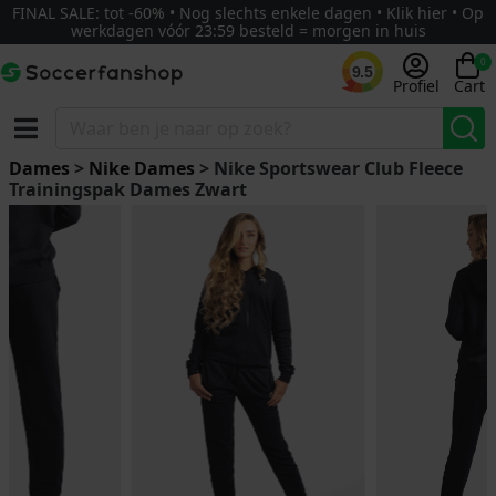
FINAL SALE: tot -60% • Nog slechts enkele dagen • Klik hier • Op
werkdagen vóór 23:59 besteld = morgen in huis
0
9.5
Profiel
Cart
Dames
>
Nike Dames
> Nike Sportswear Club Fleece
Trainingspak Dames Zwart