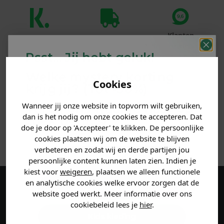
Klanten
Betaal achteraf
Voor 23:59 besteld
beoordelen ons
met Klarna
is morgen in huis!*
Psst... Jij hebt geluk!
met een 9,6!
Welke mystery
korting
PRODUCTINFORMATIE
Cookies
krijg jij? (Tot
-30%
)
Wanneer jij onze website in topvorm wilt gebruiken,
Vertel ons waar je naar op
MATERIAAL & WASVOORSCHRIFT
dan is het nodig om onze cookies te accepteren. Dat
zoek bent. 👇
doe je door op 'Accepteer' te klikken. De persoonlijke
ANDERE BESTELDEN OOK
cookies plaatsen wij om de website te blijven
verbeteren en zodat wij en derde partijen jou
Heren kleding
persoonlijke content kunnen laten zien. Indien je
kiest voor
weigeren
, plaatsen we alleen functionele
en analytische cookies welke ervoor zorgen dat de
Dames kleding
Maak een account aan en ontvang 5%
website goed werkt. Meer informatie over ons
cookiebeleid lees je
hier
.
korting op je eerste bestelling!
Kids kleding