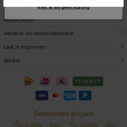
Klantenservice
Nee, ik wil geen korting
Retourneren
Verzend- en retourinformatie
Laat je inspireren
Winkel
Gewonnen prijzen