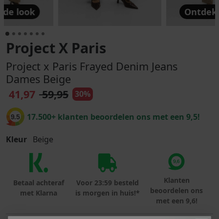
 de look
Ontdek 
Project X Paris
Project x Paris Frayed Denim Jeans
Dames Beige
41,97
59,95
30%
17.500+ klanten beoordelen ons met een 9,5!
9.5
Kleur
Beige
Klanten
Betaal achteraf
Voor 23:59 besteld
beoordelen ons
met Klarna
is morgen in huis!*
met een 9,6!