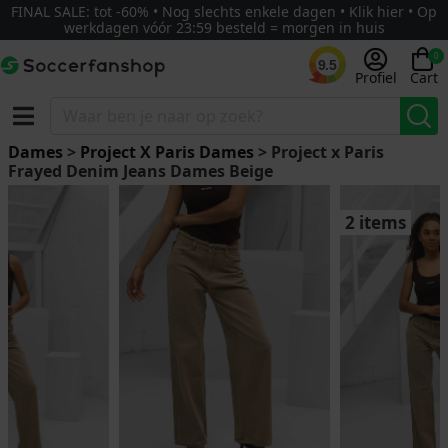
FINAL SALE: tot -60% • Nog slechts enkele dagen • Klik hier • Op
werkdagen vóór 23:59 besteld = morgen in huis
0
9.5
Profiel
Cart
Dames
>
Project X Paris Dames
> Project x Paris
Frayed Denim Jeans Dames Beige
2 items