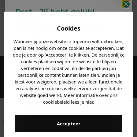
PRODUCTINFORMATIE
Psst... Jij hebt geluk!
MATERIAAL & WASVOORSCHRIFT
Welke mystery
korting
Cookies
krijg jij? (Tot
-30%
)
ANDERE BESTELDEN OOK
Wanneer jij onze website in topvorm wilt gebruiken,
Vertel ons waar je naar op
dan is het nodig om onze cookies te accepteren. Dat
zoek bent. 👇
doe je door op 'Accepteer' te klikken. De persoonlijke
cookies plaatsen wij om de website te blijven
verbeteren en zodat wij en derde partijen jou
Maak een account aan en ontvang 5%
Heren kleding
persoonlijke content kunnen laten zien. Indien je
korting op je eerste bestelling!
kiest voor
weigeren
, plaatsen we alleen functionele
en analytische cookies welke ervoor zorgen dat de
Dames kleding
website goed werkt. Meer informatie over ons
cookiebeleid lees je
hier
.
Kids kleding
Betaal achteraf met
Voor 23:59 besteld
Klanten beoordelen
Accepteer
Gewoon rondkijken
Klarna
is morgen in huis!*
ons met een 9,6!