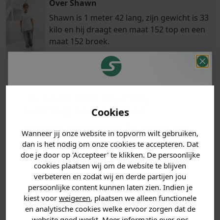
Over Shawn
Shawn is 1 meter 42 lang, zijn gewicht is 33
kilo en hij draagt een maat 152 top en een
maat 152 broek.
Klanten
Je hebt een mystery
Betaal achteraf
Voor 23:59 besteld
beoordelen ons
met Klarna
is morgen in huis!*
korting ontvangen!
Cookies
met een 9,6!
Vertel ons waar je naar op
Wanneer jij onze website in topvorm wilt gebruiken,
zoek bent en claim direct
PRODUCTINFORMATIE
dan is het nodig om onze cookies te accepteren. Dat
jouw
korting
.
doe je door op 'Accepteer' te klikken. De persoonlijke
cookies plaatsen wij om de website te blijven
MATERIAAL & WASVOORSCHRIFT
verbeteren en zodat wij en derde partijen jou
persoonlijke content kunnen laten zien. Indien je
ANDERE BESTELDEN OOK
Heren kleding
kiest voor
weigeren
, plaatsen we alleen functionele
en analytische cookies welke ervoor zorgen dat de
website goed werkt. Meer informatie over ons