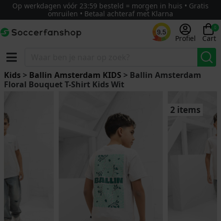
Op werkdagen vóór 23:59 besteld = morgen in huis • Gratis
omruilen • Betaal achteraf met Klarna
0
9.5
Profiel
Cart
Kids
>
Ballin Amsterdam KIDS
> Ballin Amsterdam
Floral Bouquet T-Shirt Kids Wit
2 items