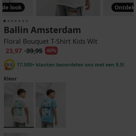
 de look
Ontdek 
Ballin Amsterdam
Floral Bouquet T-Shirt Kids Wit
23,97
39,95
40%
17.500+ klanten beoordelen ons met een 9,5!
9.5
Kleur