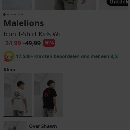
Ontdek 
Malelions
Icon T-Shirt Kids Wit
24,99
49,99
50%
17.500+ klanten beoordelen ons met een 9,5!
9.5
Kleur
Over Shawn