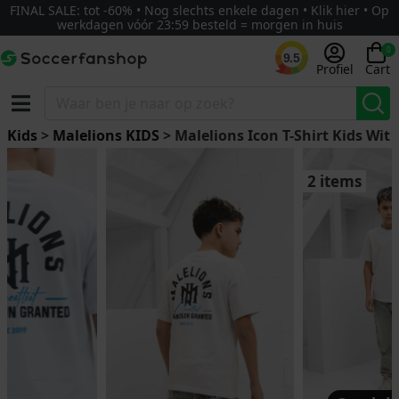
FINAL SALE: tot -60% • Nog slechts enkele dagen • Klik hier • Op
werkdagen vóór 23:59 besteld = morgen in huis
0
9.5
Profiel
Cart
Kids
>
Malelions KIDS
> Malelions Icon T-Shirt Kids Wit
2 items