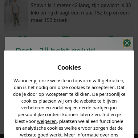
Shawn is 1 meter 42 lang, zijn gewicht is 33
kilo en hij draagt een maat 152 top en een
maat 152 broek.
Psst... Jij hebt geluk!
Klanten
Betaal achteraf
Voor 23:59 besteld
beoordelen ons
Welke mystery
korting
met Klarna
is morgen in huis!*
met een 9,6!
Cookies
krijg jij? (Tot
-30%
)
Wanneer jij onze website in topvorm wilt gebruiken,
Vertel ons waar je naar op
PRODUCTINFORMATIE
dan is het nodig om onze cookies te accepteren. Dat
zoek bent. 👇
doe je door op 'Accepteer' te klikken. De persoonlijke
MATERIAAL & WASVOORSCHRIFT
cookies plaatsen wij om de website te blijven
verbeteren en zodat wij en derde partijen jou
Heren kleding
persoonlijke content kunnen laten zien. Indien je
ANDERE BESTELDEN OOK
kiest voor
weigeren
, plaatsen we alleen functionele
en analytische cookies welke ervoor zorgen dat de
Dames kleding
website goed werkt. Meer informatie over ons