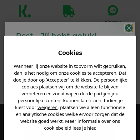
Klanten
Betaal achteraf
Voor 23:59 besteld
beoordelen ons
met Klarna
is morgen in huis!*
Psst... Jij hebt geluk!
met een 9,6!
Welke mystery
korting
PRODUCTINFORMATIE
Cookies
krijg jij? (Tot
-30%
)
Wanneer jij onze website in topvorm wilt gebruiken,
Vertel ons waar je naar op
MATERIAAL & WASVOORSCHRIFT
dan is het nodig om onze cookies te accepteren. Dat
zoek bent. 👇
doe je door op 'Accepteer' te klikken. De persoonlijke
ANDERE BESTELDEN OOK
cookies plaatsen wij om de website te blijven
verbeteren en zodat wij en derde partijen jou
Heren kleding
persoonlijke content kunnen laten zien. Indien je
kiest voor
weigeren
, plaatsen we alleen functionele
en analytische cookies welke ervoor zorgen dat de
Dames kleding
Maak een account aan en ontvang 5%
website goed werkt. Meer informatie over ons
cookiebeleid lees je
hier
.
korting op je eerste bestelling!
Kids kleding