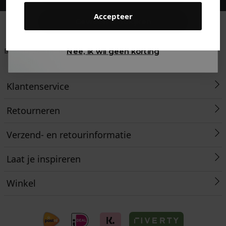
Accepteer
Gewoon rondkijken
Betaal achteraf met
Voor 23:59 besteld
Klanten beoordelen
Nee, ik wil geen korting
Klarna
is morgen in huis!*
ons met een 9,6!
Klantenservice
Retourneren
Verzend- en retourinformatie
Laat je inspireren
Winkel