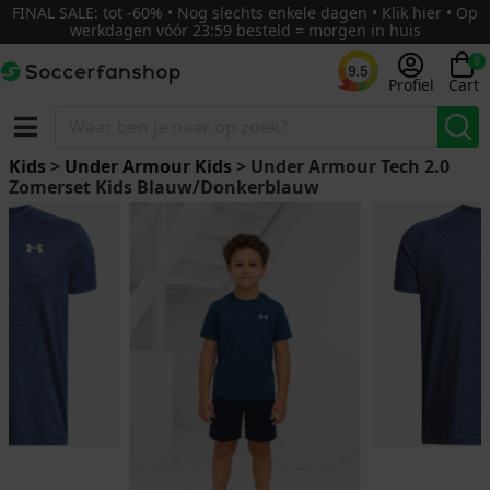
FINAL SALE: tot -60% • Nog slechts enkele dagen • Klik hier • Op
werkdagen vóór 23:59 besteld = morgen in huis
0
9.5
Profiel
Cart
Kids
>
Under Armour Kids
> Under Armour Tech 2.0
Zomerset Kids Blauw/Donkerblauw