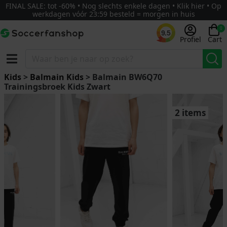
FINAL SALE: tot -60% • Nog slechts enkele dagen • Klik hier • Op
werkdagen vóór 23:59 besteld = morgen in huis
0
9.5
Profiel
Cart
Kids
>
Balmain Kids
> Balmain BW6Q70
Trainingsbroek Kids Zwart
2 items