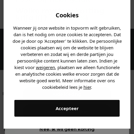
Welke mystery
korting
ANDERE BESTELDEN OOK
Cookies
krijg jij? (Tot
-30%
)
Wanneer jij onze website in topvorm wilt gebruiken,
Vertel ons waar je naar op
dan is het nodig om onze cookies te accepteren. Dat
zoek bent. 👇
doe je door op 'Accepteer' te klikken. De persoonlijke
Maak een account aan en ontvang 5%
cookies plaatsen wij om de website te blijven
korting op je eerste bestelling!
verbeteren en zodat wij en derde partijen jou
Heren kleding
persoonlijke content kunnen laten zien. Indien je
kiest voor
weigeren
, plaatsen we alleen functionele
en analytische cookies welke ervoor zorgen dat de
Dames kleding
website goed werkt. Meer informatie over ons
cookiebeleid lees je
hier
.
Betaal achteraf met
Voor 23:59 besteld
Klanten beoordelen
Kids kleding
Klarna
is morgen in huis!*
ons met een 9,6!
Accepteer
Gewoon rondkijken
Klantenservice
Retourneren
Nee, ik wil geen korting