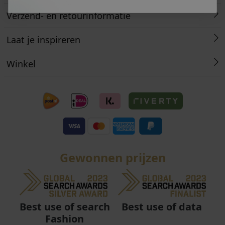
Verzend- en retourinformatie
Laat je inspireren
Winkel
Gewonnen prijzen
Best use of data
Best use of search
Fashion