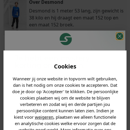
Over Desmond
Desmond is 1 meter 53 lang, zijn gewicht is
38 kilo en hij draagt een maat 152 top en
een maat 152 broek.
Klanten
Je hebt een mystery
Betaal achteraf
Voor 23:59 besteld
beoordelen ons
met Klarna
is morgen in huis!*
korting ontvangen!
Cookies
met een 9,6!
Vertel ons waar je naar op
Wanneer jij onze website in topvorm wilt gebruiken,
zoek bent en claim direct
PRODUCTINFORMATIE
dan is het nodig om onze cookies te accepteren. Dat
jouw
korting
.
doe je door op 'Accepteer' te klikken. De persoonlijke
cookies plaatsen wij om de website te blijven
MATERIAAL & WASVOORSCHRIFT
verbeteren en zodat wij en derde partijen jou
persoonlijke content kunnen laten zien. Indien je
ANDERE BESTELDEN OOK
Heren kleding
kiest voor
weigeren
, plaatsen we alleen functionele
en analytische cookies welke ervoor zorgen dat de
website goed werkt. Meer informatie over ons