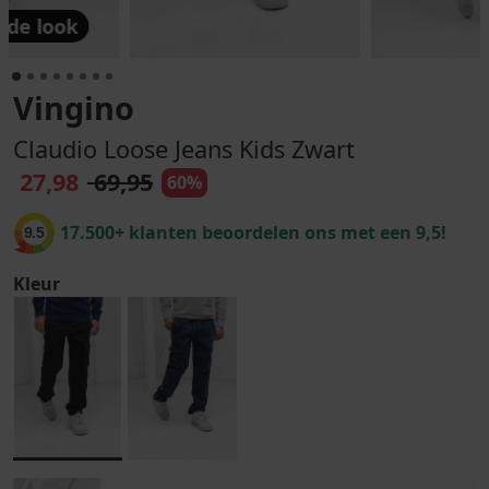
 de look
Vingino
Claudio Loose Jeans Kids Zwart
27,98
69,95
60%
17.500+ klanten beoordelen ons met een 9,5!
9.5
Kleur