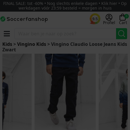
FINAL SALE: tot -60% • Nog slechts enkele dagen • Klik hier • Op
werkdagen vóór 23:59 besteld = morgen in huis
0
9.5
Profiel
Cart
Kids
>
Vingino Kids
> Vingino Claudio Loose Jeans Kids
Zwart