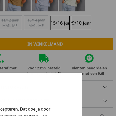
Marokko
Nigeria
MID SEASON-SALE KIDS
Portugal
11/12 jaar
13/14 jaar
15/16 jaar
9/10 jaar
MAIL ME
MAIL ME
Spanje
IN WINKELMAND
teraf met
Voor 23:59 besteld
Klanten beoordelen
rna
is morgen in huis!*
ons met een 9,6!
TINFORMATIE
AAL & WASVOORSCHRIFT
ccepteren. Dat doe je door