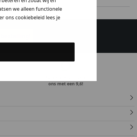
erbeteren en zodat wij en
aatsen we alleen functionele
r ons cookiebeleid lees je
bestelling!
Klanten beoordelen
ons met een 9,6!