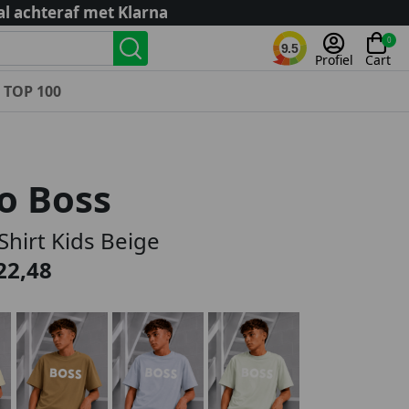
al achteraf met Klarna
0
9.5
Profiel
Cart
TOP 100
Landenteams
Nederland
o Boss
Algerije
Argentinië
Shirt Kids Beige
België
22,48
Curaçao
Duitsland
Engeland
Frankrijk
Italië
Kroatië