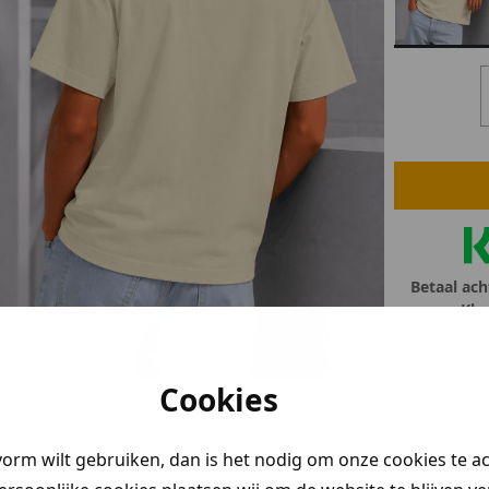
lubs
MID SEASON-SALE DAMES
çe
ay
Betaal ach
Kla
PRODUC
Cookies
MATERI
vorm wilt gebruiken, dan is het nodig om onze cookies te a