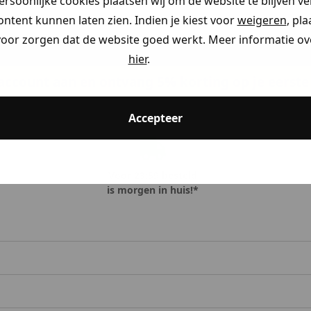
persoonlijke cookies plaatsen wij om de website te blijven v
ontent kunnen laten zien. Indien je kiest voor
weigeren
, pl
voor zorgen dat de website goed werkt. Meer informatie ove
hier
.
ccount aan en ontvang 5% korting op je eerste 
Accepteer
Voor 23:59 besteld
is morgen in huis!*