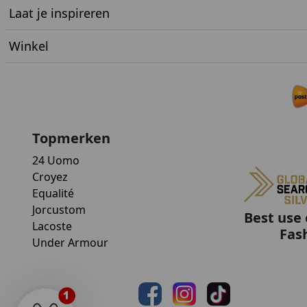
Laat je inspireren
Winkel
Topmerken
24 Uomo
Croyez
Equalité
Jorcustom
Best use 
Lacoste
Fas
Under Armour