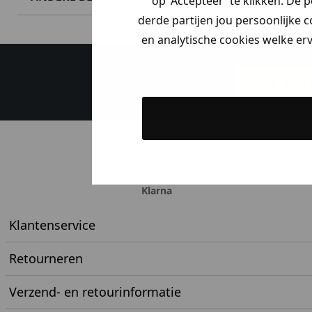
op 'Accepteer' te klikken. De 
derde partijen jou persoonlijke c
en analytische cookies welke er
Maak een a
Betaal achteraf met
Klarna
Klantenservice
Retourneren
Verzend- en retourinformatie