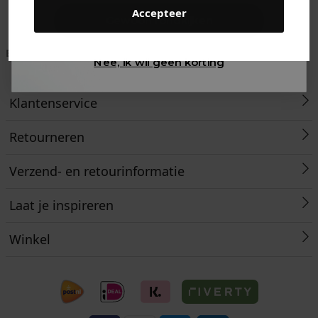
Accepteer
Gewoon rondkijken
Betaal achteraf met
Voor 23:59 besteld
Klanten beoordelen
Nee, ik wil geen korting
Klarna
is morgen in huis!*
ons met een 9,6!
Klantenservice
Retourneren
Verzend- en retourinformatie
Laat je inspireren
Winkel