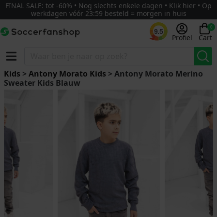
FINAL SALE: tot -60% • Nog slechts enkele dagen • Klik hier • Op
werkdagen vóór 23:59 besteld = morgen in huis
0
9.5
Profiel
Cart
Kids
>
Antony Morato Kids
> Antony Morato Merino
Sweater Kids Blauw