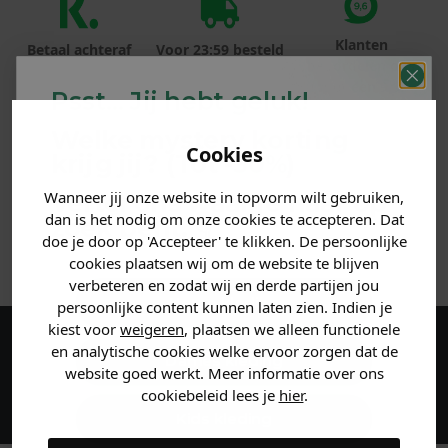
Klanten
Betaal achteraf
Voor 23:59 besteld
beoordelen ons
met Klarna
is morgen in huis!*
met een 9,6!
Psst... Jij hebt geluk!
Welke mystery
korting
PRODUCTINFORMATIE
Cookies
krijg jij? (Tot
-30%
)
MATERIAAL & WASVOORSCHRIFT
Wanneer jij onze website in topvorm wilt gebruiken,
Vertel ons waar je naar op
dan is het nodig om onze cookies te accepteren. Dat
zoek bent. 👇
doe je door op 'Accepteer' te klikken. De persoonlijke
ANDERE BESTELDEN OOK
cookies plaatsen wij om de website te blijven
verbeteren en zodat wij en derde partijen jou
Heren kleding
persoonlijke content kunnen laten zien. Indien je
kiest voor
weigeren
, plaatsen we alleen functionele
en analytische cookies welke ervoor zorgen dat de
Maak een account aan en ontvang 5%
Dames kleding
website goed werkt. Meer informatie over ons
korting op je eerste bestelling!
cookiebeleid lees je
hier
.
Kids kleding