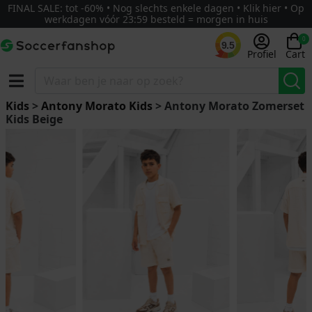
FINAL SALE: tot -60% • Nog slechts enkele dagen • Klik hier • Op
werkdagen vóór 23:59 besteld = morgen in huis
0
9.5
Profiel
Cart
Kids
>
Antony Morato Kids
> Antony Morato Zomerset
Kids Beige