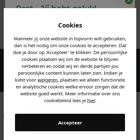
Psst... Jij hebt geluk!
MATERIAAL & WASVOORSCHRIFT
Welke mystery
korting
Cookies
krijg jij? (Tot
-30%
)
ANDERE BESTELDEN OOK
Wanneer jij onze website in topvorm wilt gebruiken,
Vertel ons waar je naar op
dan is het nodig om onze cookies te accepteren. Dat
zoek bent. 👇
doe je door op 'Accepteer' te klikken. De persoonlijke
cookies plaatsen wij om de website te blijven
Maak een account aan en ontvang 5%
verbeteren en zodat wij en derde partijen jou
Heren kleding
persoonlijke content kunnen laten zien. Indien je
korting op je eerste bestelling!
kiest voor
weigeren
, plaatsen we alleen functionele
en analytische cookies welke ervoor zorgen dat de
Dames kleding
website goed werkt. Meer informatie over ons
cookiebeleid lees je
hier
.
Kids kleding
Betaal achteraf met
Voor 23:59 besteld
Klanten beoordelen
Accepteer
Klarna
is morgen in huis!*
ons met een 9,6!
Gewoon rondkijken
Klantenservice