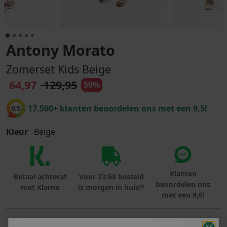
Antony Morato
Zomerset Kids Beige
64,97
129,95
50%
17.500+ klanten beoordelen ons met een 9,5!
9.5
Kleur
Beige
Klanten
Betaal achteraf
Voor 23:59 besteld
beoordelen ons
met Klarna
is morgen in huis!*
met een 9,6!
PRODUCTINFORMATIE