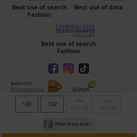
Best use of data
Best use of search
Fashion
Best use of search
Fashion
164
176
140
152
MAIL ME
MAIL ME
Algemene voorwaarden
|
Privacy
|
Cookies
|
© Copyright 2011 - 2026 Soccerfanshop