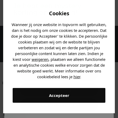
Je hebt een mystery
ANDERE BESTELDEN OOK
korting ontvangen!
Cookies
Vertel ons waar je naar op
Wanneer jij onze website in topvorm wilt gebruiken,
zoek bent en claim direct
dan is het nodig om onze cookies te accepteren. Dat
jouw
korting
.
doe je door op 'Accepteer' te klikken. De persoonlijke
Maak een account aan en ontvang 5%
cookies plaatsen wij om de website te blijven
korting op je eerste bestelling!
verbeteren en zodat wij en derde partijen jou
persoonlijke content kunnen laten zien. Indien je
Heren kleding
kiest voor
weigeren
, plaatsen we alleen functionele
en analytische cookies welke ervoor zorgen dat de
website goed werkt. Meer informatie over ons
Dames kleding
cookiebeleid lees je
hier
.
Betaal achteraf met
Voor 23:59 besteld
Klanten beoordelen
Klarna
is morgen in huis!*
ons met een 9,6!
Kids kleding
Accepteer
Klantenservice
Gewoon rondkijken
Retourneren