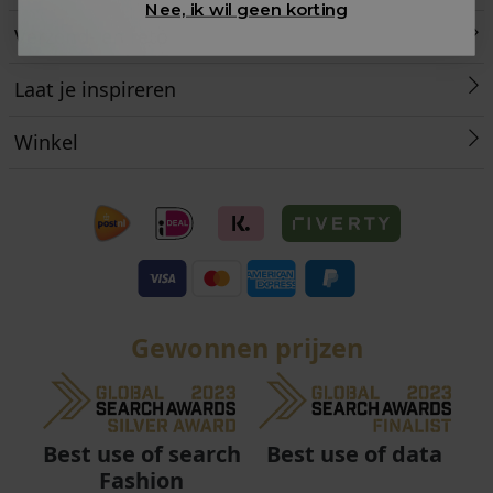
Nee, ik wil geen korting
Verzend- en retourinformatie
Laat je inspireren
Winkel
Gewonnen prijzen
Best use of data
Best use of search
Fashion