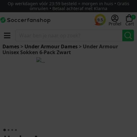
Op werkdagen vóór 23:59 besteld = morgen in huis • Gratis
omruilen • Betaal achteraf met Klarna
0
9.5
Profiel
Cart
Dames
>
Under Armour Dames
> Under Armour
Unisex Sokken 6-Pack Zwart