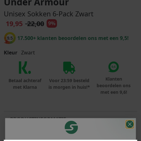
Under Armour
Unisex Sokken 6-Pack Zwart
19,95
22,00
9%
17.500+ klanten beoordelen ons met een 9,5!
9.5
Kleur
Zwart
Klanten
Betaal achteraf
Voor 23:59 besteld
beoordelen ons
met Klarna
is morgen in huis!*
met een 9,6!
PRODUCTINFORMATIE
MATERIAAL & WASVOORSCHRIFT