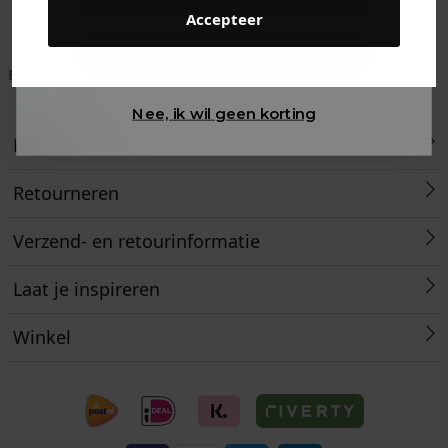
Accepteer
Gewoon rondkijken
Betaal achteraf met
Voor 23:59 besteld
Klanten beoordelen
Klarna
is morgen in huis!*
ons met een 9,6!
Nee, ik wil geen korting
Klantenservice
Retourneren
Verzend- en retourinformatie
Laat je inspireren
Winkel