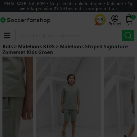
FINAL SALE: tot -60% • Nog slechts enkele dagen • Klik hier • Op
werkdagen vóór 23:59 besteld = morgen in huis
0
9.5
Profiel
Cart
Kids
>
Malelions KIDS
> Malelions Striped Signature
Zomerset Kids Groen