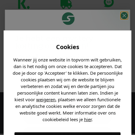
Klanten
Betaal achteraf
Voor 23:59 besteld
beoordelen ons
met Klarna
is morgen in huis!*
met een 9,6!
Je hebt een mystery
PRODUCTINFORMATIE
korting ontvangen!
Cookies
Vertel ons waar je naar op
MATERIAAL & WASVOORSCHRIFT
Wanneer jij onze website in topvorm wilt gebruiken,
zoek bent en claim direct
dan is het nodig om onze cookies te accepteren. Dat
jouw
korting
.
doe je door op 'Accepteer' te klikken. De persoonlijke
ANDERE BESTELDEN OOK
cookies plaatsen wij om de website te blijven
verbeteren en zodat wij en derde partijen jou
persoonlijke content kunnen laten zien. Indien je
Heren kleding
kiest voor
weigeren
, plaatsen we alleen functionele
en analytische cookies welke ervoor zorgen dat de
Maak een account aan en ontvang 5%
website goed werkt. Meer informatie over ons
korting op je eerste bestelling!
Dames kleding
cookiebeleid lees je
hier
.
Kids kleding