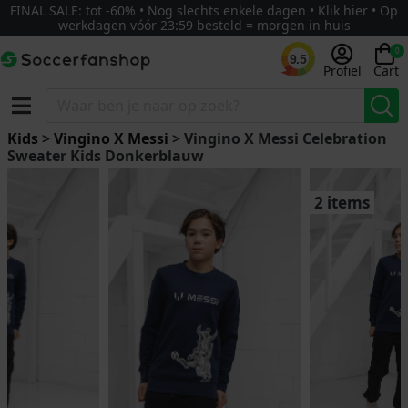
FINAL SALE: tot -60% • Nog slechts enkele dagen • Klik hier • Op
werkdagen vóór 23:59 besteld = morgen in huis
0
9.5
Profiel
Cart
Kids
>
Vingino X Messi
> Vingino X Messi Celebration
Sweater Kids Donkerblauw
2 items