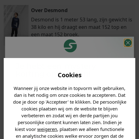
Over Desmond
Desmond is 1 meter 53 lang, zijn gewicht is
38 kilo en hij draagt een maat 152 top en
een maat 152 broek.
Je hebt een mystery
Klanten
Betaal achteraf
Voor 23:59 besteld
korting ontvangen!
Cookies
beoordelen ons
met Klarna
is morgen in huis!*
met een 9,6!
Vertel ons waar je naar op
Wanneer jij onze website in topvorm wilt gebruiken,
zoek bent en claim direct
dan is het nodig om onze cookies te accepteren. Dat
PRODUCTINFORMATIE
jouw
korting
.
doe je door op 'Accepteer' te klikken. De persoonlijke
cookies plaatsen wij om de website te blijven
MATERIAAL & WASVOORSCHRIFT
verbeteren en zodat wij en derde partijen jou
persoonlijke content kunnen laten zien. Indien je
Heren kleding
kiest voor
weigeren
, plaatsen we alleen functionele
ANDERE BESTELDEN OOK
en analytische cookies welke ervoor zorgen dat de