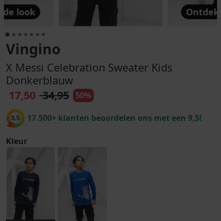
 de look
Ontdek 
Vingino
X Messi Celebration Sweater Kids
Donkerblauw
17,50
34,95
50%
17.500+ klanten beoordelen ons met een 9,5!
9.5
Kleur