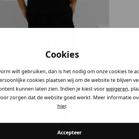
ystery
ngen!
Cookies
r je naar
en claim
vorm wilt gebruiken, dan is het nodig om onze cookies te a
tems
rting
.
persoonlijke cookies plaatsen wij om de website te blijven v
ontent kunnen laten zien. Indien je kiest voor
weigeren
, pl
ding
voor zorgen dat de website goed werkt. Meer informatie ove
hier
.
eding
Accepteer
ding