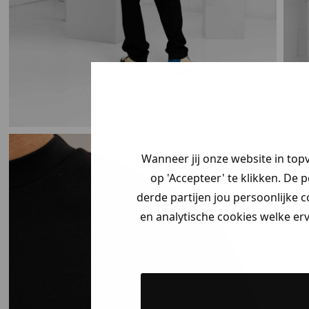
Je hebt een m
korting ontva
Vertel ons waa
op zoek bent 
Wanneer jij onze website in top
2 i
direct jouw
ko
op 'Accepteer' te klikken. De 
derde partijen jou persoonlijke c
Heren kle
en analytische cookies welke er
Dames kl
Kids kle