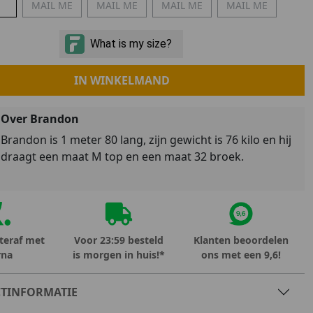
MAIL ME
MAIL ME
MAIL ME
MAIL ME
Marokko
Nigeria
MID SEASON-SALE KIDS
Portugal
Spanje
IN WINKELMAND
Over Brandon
Brandon is 1 meter 80 lang, zijn gewicht is 76 kilo en hij
draagt een maat M top en een maat 32 broek.
teraf met
Voor 23:59 besteld
Klanten beoordelen
rna
is morgen in huis!*
ons met een 9,6!
TINFORMATIE