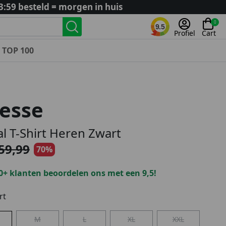
3:59 besteld = morgen in huis
0
9.5
Profiel
Cart
TOP 100
Landenteams
Nederland
esse
Algerije
Argentinië
al T-Shirt Heren Zwart
België
59,99
70%
Curaçao
Duitsland
0+ klanten beoordelen ons met een 9,5!
Engeland
Frankrijk
rt
Italië
M
L
XL
XXL
Kroatië