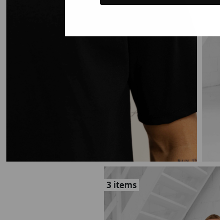
Gewoon ron
Nee, ik wil geen korting
3 items