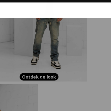
dkijken
Ontdek de look