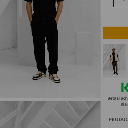
lubs
MID SEASON-SALE DAMES
çe
ay
Betaal ach
Kla
PRODUC