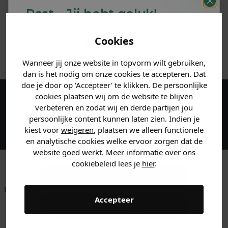
Psst... Jij hebt geluk!
MATERIAAL & WASVOORSCHRIFT
Welke mystery
korting
Cookies
krijg jij? (Tot
-30%
)
ANDERE BESTELDEN OOK
Wanneer jij onze website in topvorm wilt gebruiken,
Vertel ons waar je naar op
dan is het nodig om onze cookies te accepteren. Dat
zoek bent. 👇
doe je door op 'Accepteer' te klikken. De persoonlijke
cookies plaatsen wij om de website te blijven
Maak een account aan en ontvang 5%
verbeteren en zodat wij en derde partijen jou
Heren kleding
persoonlijke content kunnen laten zien. Indien je
korting op je eerste bestelling!
kiest voor
weigeren
, plaatsen we alleen functionele
en analytische cookies welke ervoor zorgen dat de
Dames kleding
website goed werkt. Meer informatie over ons
cookiebeleid lees je
hier
.
Kids kleding
Betaal achteraf met
Voor 23:59 besteld
Klanten beoordelen
Accepteer
Klarna
is morgen in huis!*
ons met een 9,6!
Gewoon rondkijken
Klantenservice