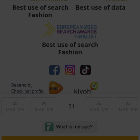
Best use of data
Best use of search
Fashion
Best use of search
Fashion
29
30
32
33
31
MAIL ME
MAIL ME
MAIL ME
MAIL ME
Algemene voorwaarden
|
Privacy
|
Cookies
|
© Copyright 2011 - 2026 Soccerfanshop