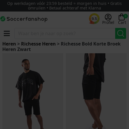
Op werkdagen vóór 23:59 besteld = morgen in huis • Gratis
omruilen • Betaal achteraf met Klarna
0
9.5
Profiel
Cart
Heren
>
Richesse Heren
> Richesse Bold Korte Broek
Heren Zwart