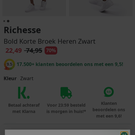
Richesse
Bold Korte Broek Heren Zwart
22,49
74,95
70%
17.500+ klanten beoordelen ons met een 9,5!
9.5
Kleur
Zwart
Klanten
Betaal achteraf
Voor 23:59 besteld
beoordelen ons
met Klarna
is morgen in huis!*
met een 9,6!
PRODUCTINFORMATIE