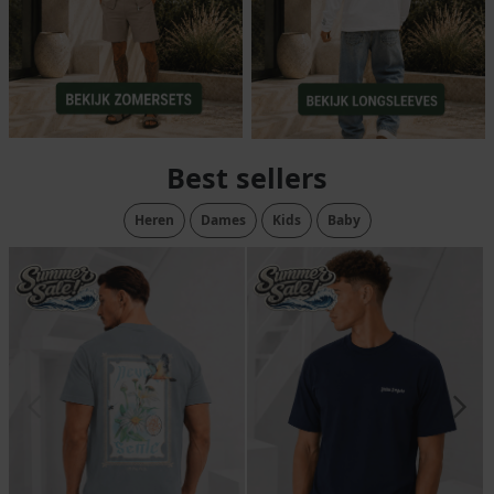
Best sellers
Heren
Dames
Kids
Baby