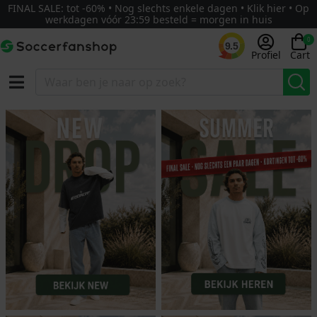
FINAL SALE: tot -60% • Nog slechts enkele dagen • Klik hier • Op
werkdagen vóór 23:59 besteld = morgen in huis
0
9.5
Profiel
Cart