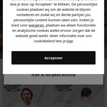
zoek bent. 👇
doe je door op 'Accepteer' te klikken. De persoonlijke
cookies plaatsen wij om de website te blijven
verbeteren en zodat wij en derde partijen jou
Heren kleding
persoonlijke content kunnen laten zien. Indien je
kiest voor
weigeren
, plaatsen we alleen functionele
en analytische cookies welke ervoor zorgen dat de
Dames kleding
website goed werkt. Meer informatie over ons
cookiebeleid lees je
hier
.
Kids kleding
Accepteer
Gewoon rondkijken
Trending
Nee, ik wil geen korting