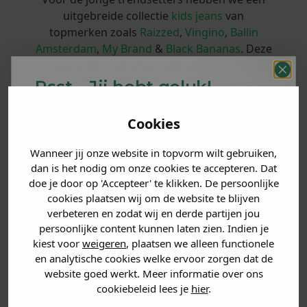
uitgebreide collectie
kids jeans
van
topmerken zoals
Raizzed
,
Vingino
,
Ballin
Amsterdam
,
My Brand
&
Black Bananas
. Deze
jeans zijn niet alleen stijlvol, maar ook
duurzaam en comfortabel. Of het nu gaat om
Psst... Jij hebt geluk!
een stoere skinny jeans, een trendy baggy
Welke mystery
korting
model of een klassieke straight fit, we hebben
Cookies
krijg jij? (Tot
-30%
)
voor elk kind de perfecte jeans. Onze jeans
zijn gemaakt van hoogwaardige materialen en
Wanneer jij onze website in topvorm wilt gebruiken,
Vertel ons waar je naar op
zijn verkrijgbaar in verschillende kleuren en
dan is het nodig om onze cookies te accepteren. Dat
zoek bent. 👇
wassingen. Zo kunnen kinderen hun eigen stijl
doe je door op 'Accepteer' te klikken. De persoonlijke
creëren en zich zelfverzekerd voelen in hun
cookies plaatsen wij om de website te blijven
outfit. Ontdek onze collectie kids jeans en
verbeteren en zodat wij en derde partijen jou
Heren kleding
persoonlijke content kunnen laten zien. Indien je
geef jouw kinderen de perfecte basis voor een
kiest voor
weigeren
, plaatsen we alleen functionele
trendy look!
en analytische cookies welke ervoor zorgen dat de
Dames kleding
Populaire Merken
website goed werkt. Meer informatie over ons
cookiebeleid lees je
hier
.
Kids kleding