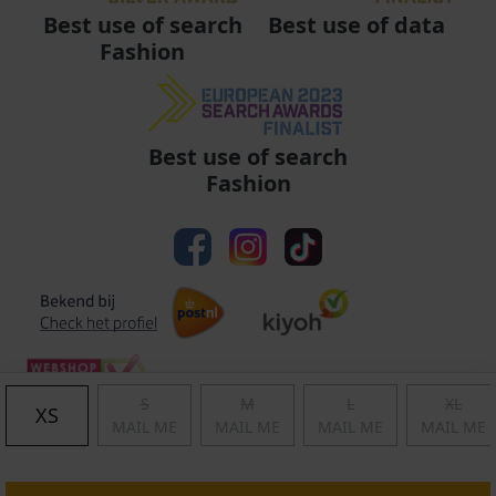
Best use of data
Best use of search
Fashion
Best use of search
Fashion
S
M
L
XL
XS
MAIL ME
MAIL ME
MAIL ME
MAIL ME
Algemene voorwaarden
|
Privacy
|
Cookies
|
© Copyright 2011 - 2026 Soccerfanshop