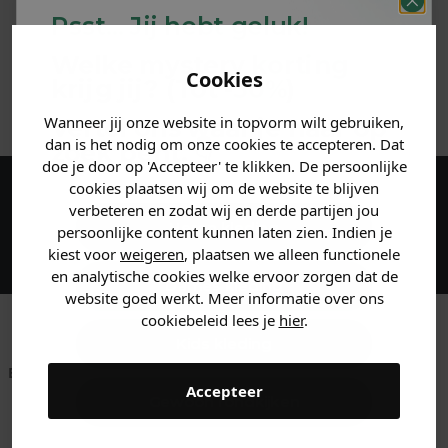
Psst... Jij hebt geluk!
MATERIAAL & WASVOORSCHRIFT
Welke mystery
korting
Cookies
krijg jij? (Tot
-30%
)
ANDERE BESTELDEN OOK
Wanneer jij onze website in topvorm wilt gebruiken,
Vertel ons waar je naar op
dan is het nodig om onze cookies te accepteren. Dat
zoek bent. 👇
doe je door op 'Accepteer' te klikken. De persoonlijke
cookies plaatsen wij om de website te blijven
Maak een account aan en ontvang 5%
verbeteren en zodat wij en derde partijen jou
Heren kleding
persoonlijke content kunnen laten zien. Indien je
korting op je eerste bestelling!
kiest voor
weigeren
, plaatsen we alleen functionele
en analytische cookies welke ervoor zorgen dat de
Dames kleding
website goed werkt. Meer informatie over ons
cookiebeleid lees je
hier
.
Kids kleding
Betaal achteraf met
Voor 23:59 besteld
Klanten beoordelen
Accepteer
Klarna
is morgen in huis!*
ons met een 9,6!
Gewoon rondkijken
Klantenservice