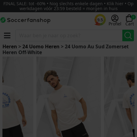
FINAL SALE: tot -60% • Nog slechts enkele dagen • Klik hier • Op
werkdagen vóór 23:59 besteld = morgen in huis
0
9.5
Profiel
Cart
Heren
>
24 Uomo Heren
> 24 Uomo Au Sud Zomerset
Heren Off-White