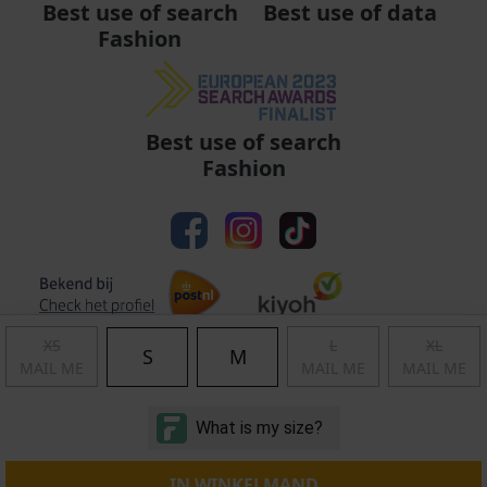
Best use of data
Best use of search
Fashion
Best use of search
Fashion
XS
L
XL
S
M
MAIL ME
MAIL ME
MAIL ME
Algemene voorwaarden
|
Privacy
|
Cookies
|
© Copyright 2011 - 2026 Soccerfanshop
IN WINKELMAND