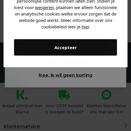
persoonlijke content kunnen laten zien. Indien je
Heren kleding
kiest voor
weigeren
, plaatsen we alleen functionele
MATERIAAL & WASVOORSCHRIFT
en analytische cookies welke ervoor zorgen dat de
website goed werkt. Meer informatie over ons
Dames kleding
ANDERE BESTELDEN OOK
cookiebeleid lees je
hier
.
Kids kleding
Accepteer
Maak een account aan en ontvang 5%
Gewoon rondkijken
korting op je eerste bestelling!
Nee, ik wil geen korting
Betaal achteraf met
Voor 23:59 besteld
Klanten beoordelen
Klarna
is morgen in huis!*
ons met een 9,6!
Klantenservice