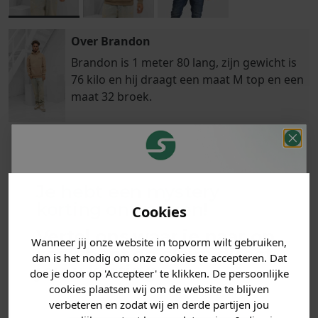
Over Brandon
Brandon is 1 meter 80 lang, zijn gewicht is
76 kilo en hij draagt een maat M top en een
maat 32 broek.
Klanten
Betaal achteraf
Voor 23:59 besteld
beoordelen ons
Je hebt een mystery
met Klarna
is morgen in huis!*
met een 9,6!
korting ontvangen!
Cookies
Ons model is 1.80m 77kg en draagt maat M.
Vertel ons waar je naar op
Wanneer jij onze website in topvorm wilt gebruiken,
zoek bent en claim direct
dan is het nodig om onze cookies te accepteren. Dat
PRODUCTINFORMATIE
jouw
korting
.
doe je door op 'Accepteer' te klikken. De persoonlijke
cookies plaatsen wij om de website te blijven
REVIEWS (2)
verbeteren en zodat wij en derde partijen jou