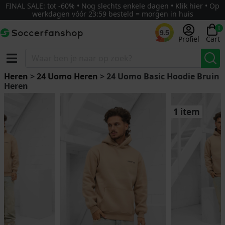
FINAL SALE: tot -60% • Nog slechts enkele dagen • Klik hier • Op
werkdagen vóór 23:59 besteld = morgen in huis
0
9.5
Profiel
Cart
Heren
>
24 Uomo Heren
> 24 Uomo Basic Hoodie Bruin
Heren
1 item