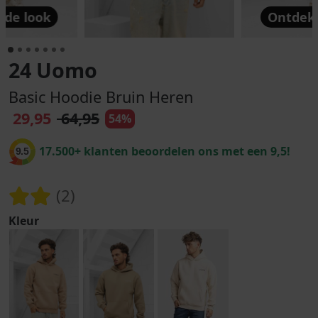
 de look
Ontdek 
24 Uomo
Basic Hoodie Bruin Heren
29,95
64,95
54%
17.500+ klanten beoordelen ons met een 9,5!
9.5
(2)
Kleur