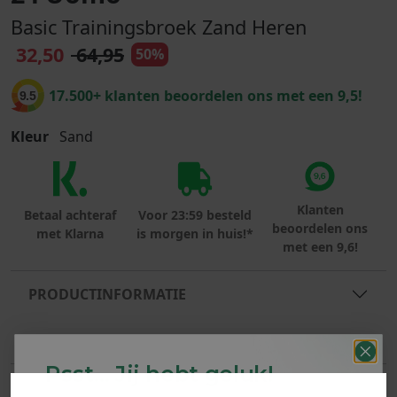
Basic Trainingsbroek Zand Heren
32,50
64,95
50%
17.500+ klanten beoordelen ons met een 9,5!
9.5
Kleur
Sand
Klanten
Betaal achteraf
Voor 23:59 besteld
beoordelen ons
met Klarna
is morgen in huis!*
met een 9,6!
PRODUCTINFORMATIE
MATERIAAL & WASVOORSCHRIFT
Psst... Jij hebt geluk!
ANDERE BESTELDEN OOK