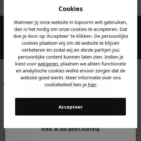
Welke mystery
korting
Cookies
krijg jij? (Tot
-30%
)
Wanneer jij onze website in topvorm wilt gebruiken,
Vertel ons waar je naar op
dan is het nodig om onze cookies te accepteren. Dat
zoek bent. 👇
Maak een account aan en ontvang 5%
doe je door op 'Accepteer' te klikken. De persoonlijke
korting op je eerste bestelling!
cookies plaatsen wij om de website te blijven
verbeteren en zodat wij en derde partijen jou
Heren kleding
persoonlijke content kunnen laten zien. Indien je
kiest voor
weigeren
, plaatsen we alleen functionele
en analytische cookies welke ervoor zorgen dat de
Dames kleding
website goed werkt. Meer informatie over ons
cookiebeleid lees je
hier
.
Betaal achteraf met
Voor 23:59 besteld
Klanten beoordelen
Klarna
is morgen in huis!*
ons met een 9,6!
Kids kleding
Klantenservice
Accepteer
Gewoon rondkijken
Retourneren
Nee, ik wil geen korting
Verzend- en retourinformatie