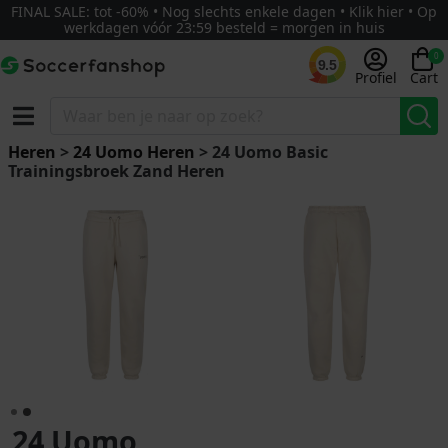
FINAL SALE: tot -60% • Nog slechts enkele dagen • Klik hier • Op
werkdagen vóór 23:59 besteld = morgen in huis
0
9.5
Profiel
Cart
Heren
>
24 Uomo Heren
> 24 Uomo Basic
Trainingsbroek Zand Heren
24 Uomo