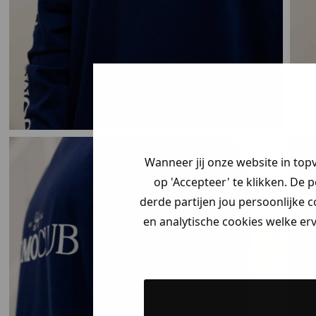
Psst... Jij hebt 
Welke mystery
krijg jij? (Tot
-3
Vertel ons waar
zoek bent. 👇
Wanneer jij onze website in top
op 'Accepteer' te klikken. De 
derde partijen jou persoonlijke c
Heren kle
en analytische cookies welke er
Dames kle
Kids kle