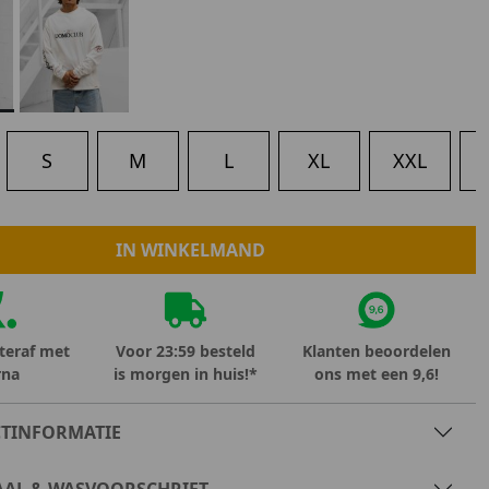
Marokko
Nigeria
MID SEASON-SALE KIDS
Portugal
Spanje
S
M
L
XL
XXL
X
IN WINKELMAND
teraf met
Voor 23:59 besteld
Klanten beoordelen
rna
is morgen in huis!*
ons met een 9,6!
TINFORMATIE
AAL & WASVOORSCHRIFT