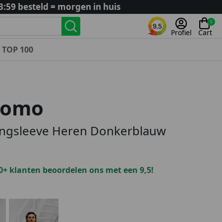
3:59 besteld = morgen in huis
0
9.5
Profiel
Cart
TOP 100
Landenteams
Nederland
Uomo
Algerije
Argentinië
ongsleeve Heren Donkerblauw
België
Curaçao
Duitsland
0+ klanten beoordelen ons met een 9,5!
Engeland
Frankrijk
Italië
Kroatië