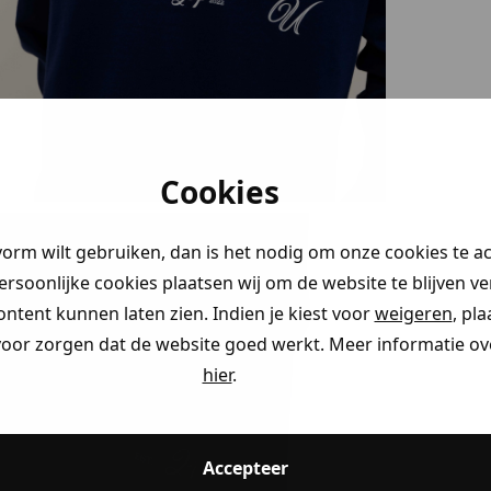
geluk!
korting
0%
)
Cookies
 je naar op
vorm wilt gebruiken, dan is het nodig om onze cookies te a
persoonlijke cookies plaatsen wij om de website te blijven v
ontent kunnen laten zien. Indien je kiest voor
weigeren
, pl
ding
voor zorgen dat de website goed werkt. Meer informatie ove
hier
.
ding
ding
Accepteer