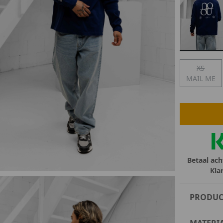
lubs
MID SEASON-SALE DAMES
çe
ay
XS
MAIL ME
Betaal ach
Kla
PRODUC
MATERI