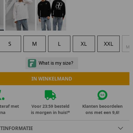
Marokko
Nigeria
MID SEASON-SALE KIDS
Portugal
Spanje
X
S
M
L
XL
XXL
MA
IN WINKELMAND
teraf met
Voor 23:59 besteld
Klanten beoordelen
rna
is morgen in huis!*
ons met een 9,6!
TINFORMATIE