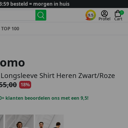
3:59 besteld = morgen in huis
0
9.5
Profiel
Cart
TOP 100
Landenteams
Nederland
Uomo
Algerije
Argentinië
Longsleeve Shirt Heren Zwart/Roze
België
55,00
18%
Curaçao
Duitsland
0+ klanten beoordelen ons met een 9,5!
Engeland
Frankrijk
Italië
Kroatië