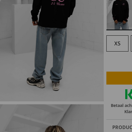
lubs
MID SEASON-SALE DAMES
çe
ay
XS
Betaal ach
Kla
PRODUC