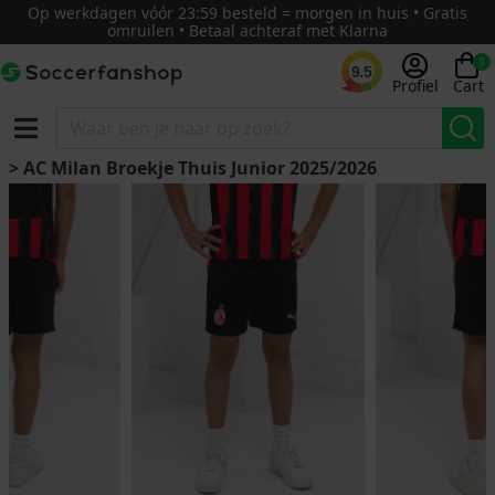
Op werkdagen vóór 23:59 besteld = morgen in huis • Gratis
omruilen • Betaal achteraf met Klarna
0
9.5
Profiel
Cart
> AC Milan Broekje Thuis Junior 2025/2026