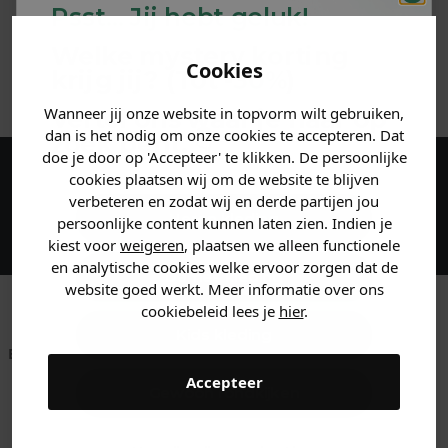
Psst... Jij hebt geluk!
MATERIAAL & WASVOORSCHRIFT
Welke mystery
korting
Cookies
krijg jij? (Tot
-30%
)
ANDERE BESTELDEN OOK
Wanneer jij onze website in topvorm wilt gebruiken,
Vertel ons waar je naar op
dan is het nodig om onze cookies te accepteren. Dat
zoek bent. 👇
doe je door op 'Accepteer' te klikken. De persoonlijke
cookies plaatsen wij om de website te blijven
Maak een account aan en ontvang 5%
verbeteren en zodat wij en derde partijen jou
korting op je eerste bestelling!
Heren kleding
persoonlijke content kunnen laten zien. Indien je
kiest voor
weigeren
, plaatsen we alleen functionele
en analytische cookies welke ervoor zorgen dat de
Dames kleding
website goed werkt. Meer informatie over ons
cookiebeleid lees je
hier
.
Kids kleding
Betaal achteraf met
Voor 23:59 besteld
Klanten beoordelen
Klarna
is morgen in huis!*
ons met een 9,6!
Accepteer
Gewoon rondkijken
Klantenservice