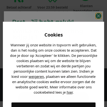
Klanten
Betaal achteraf
Voor 23:59 besteld
beoordelen ons
met Klarna
is morgen in huis!*
met een 9,6!
Psst... Jij hebt geluk!
PRODUCTINFORMATIE
Welke mystery
korting
Cookies
krijg jij? (Tot
-30%
)
MATERIAAL & WASVOORSCHRIFT
Wanneer jij onze website in topvorm wilt gebruiken,
Vertel ons waar je naar op
dan is het nodig om onze cookies te accepteren. Dat
zoek bent. 👇
ANDERE BESTELDEN OOK
doe je door op 'Accepteer' te klikken. De persoonlijke
cookies plaatsen wij om de website te blijven
verbeteren en zodat wij en derde partijen jou
Heren kleding
persoonlijke content kunnen laten zien. Indien je
kiest voor
weigeren
, plaatsen we alleen functionele
Maak een account aan en ontvang 5%
en analytische cookies welke ervoor zorgen dat de
Dames kleding
website goed werkt. Meer informatie over ons
korting op je eerste bestelling!
cookiebeleid lees je
hier
.
Kids kleding