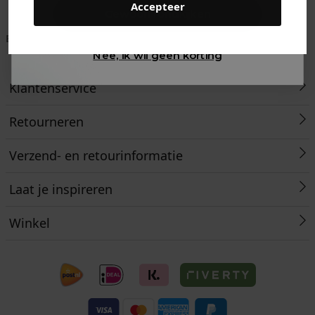
Accepteer
Gewoon rondkijken
Betaal achteraf met
Voor 23:59 besteld
Klanten beoordelen
Klarna
is morgen in huis!*
ons met een 9,6!
Nee, ik wil geen korting
Klantenservice
Retourneren
Verzend- en retourinformatie
Laat je inspireren
Winkel