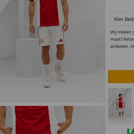
lubs
MID SEASON-SALE DAMES
çe
ay
Wij maken g
maat? Retou
artikelen. 