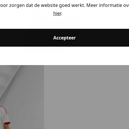
voor zorgen dat de website goed werkt. Meer informatie ove
hier
.
ding
Accepteer
ding
ding
kijken