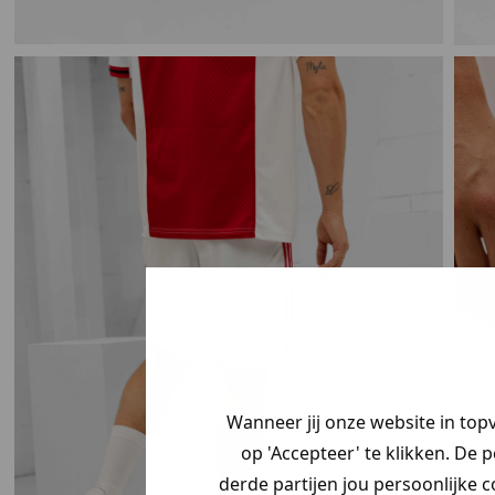
Je hebt een my
korting ontvang
Wanneer jij onze website in top
Vertel ons waar
op 'Accepteer' te klikken. De 
zoek bent en cl
derde partijen jou persoonlijke c