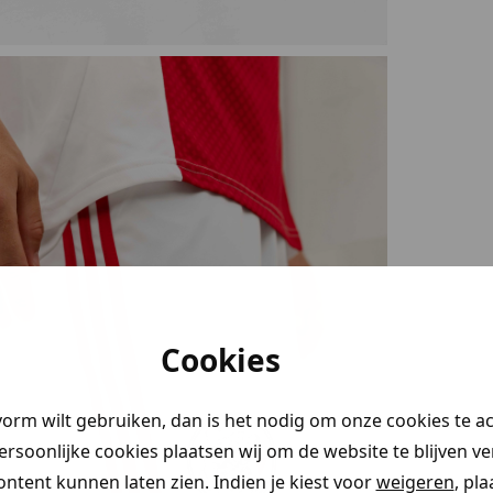
stery
Cookies
en!
vorm wilt gebruiken, dan is het nodig om onze cookies te a
 je naar op
persoonlijke cookies plaatsen wij om de website te blijven v
aim direct
ontent kunnen laten zien. Indien je kiest voor
weigeren
, pl