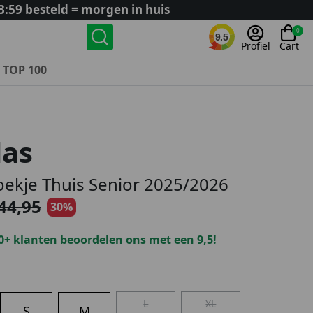
3:59 besteld = morgen in huis
0
9.5
Profiel
Cart
TOP 100
Landenteams
Nederland
das
Algerije
Argentinië
oekje Thuis Senior 2025/2026
België
44,95
30%
Curaçao
Duitsland
0+ klanten beoordelen ons met een 9,5!
Engeland
Frankrijk
Italië
L
XL
Kroatië
S
M