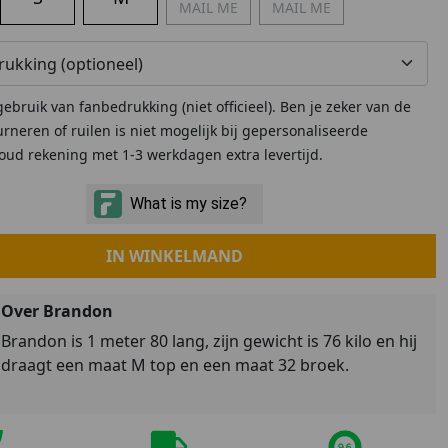
MAIL ME
MAIL ME
Marokko
Nigeria
MID SEASON-SALE KIDS
Portugal
Spanje
ebruik van fanbedrukking (niet officieel). Ben je zeker van de
rneren of ruilen is niet mogelijk bij gepersonaliseerde
Houd rekening met 1-3 werkdagen extra levertijd.
IN WINKELMAND
Over Brandon
Brandon is 1 meter 80 lang, zijn gewicht is 76 kilo en hij
draagt een maat M top en een maat 32 broek.