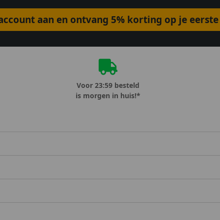
ccount aan en ontvang 5% korting op je eerste 
Voor 23:59 besteld
is morgen in huis!*