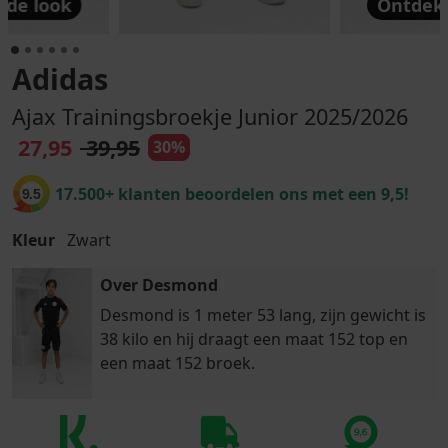
 de look
Ontdek 
Adidas
Ajax Trainingsbroekje Junior 2025/2026
27,95
39,95
30%
17.500+ klanten beoordelen ons met een 9,5!
9.5
Kleur
Zwart
Over Desmond
Desmond is 1 meter 53 lang, zijn gewicht is
38 kilo en hij draagt een maat 152 top en
een maat 152 broek.