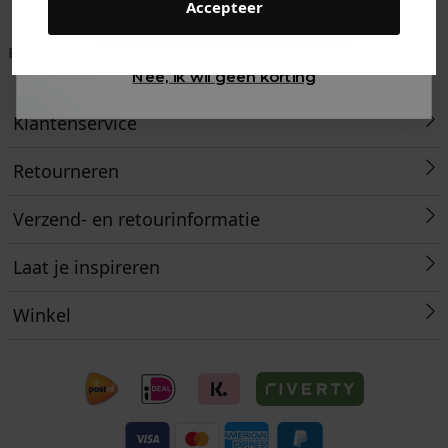
Accepteer
Gewoon rondkijken
Betaal achteraf met
Voor 23:59 besteld
Klanten beoordelen
Klarna
is morgen in huis!*
ons met een 9,6!
Nee, ik wil geen korting
Klantenservice
Retourneren
Verzend- en retourinformatie
Laat je inspireren
Winkel