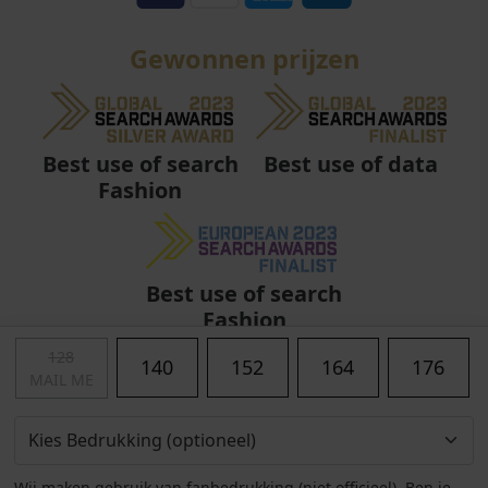
Gewonnen prijzen
Best use of data
Best use of search
Fashion
Best use of search
Fashion
128
140
152
164
176
MAIL ME
Wij maken gebruik van fanbedrukking (niet officieel). Ben je