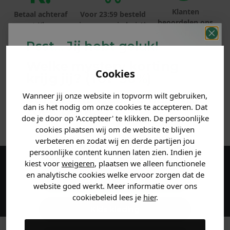
Klanten
Betaal achteraf
Voor 23:59 besteld
beoordelen ons
met Klarna
is morgen in huis!*
met een 9,6!
Psst... Jij hebt geluk!
PRODUCTINFORMATIE
Welke mystery
korting
Cookies
krijg jij? (Tot
-30%
)
MATERIAAL & WASVOORSCHRIFT
Wanneer jij onze website in topvorm wilt gebruiken,
Vertel ons waar je naar op
dan is het nodig om onze cookies te accepteren. Dat
zoek bent. 👇
ANDERE BESTELDEN OOK
doe je door op 'Accepteer' te klikken. De persoonlijke
cookies plaatsen wij om de website te blijven
verbeteren en zodat wij en derde partijen jou
Heren kleding
persoonlijke content kunnen laten zien. Indien je
kiest voor
weigeren
, plaatsen we alleen functionele
Maak een account aan en ontvang 5%
en analytische cookies welke ervoor zorgen dat de
Dames kleding
website goed werkt. Meer informatie over ons
korting op je eerste bestelling!
cookiebeleid lees je
hier
.
Kids kleding