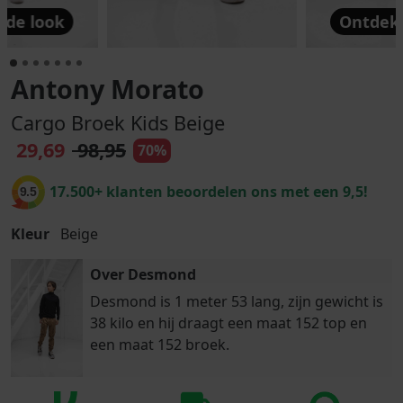
 de look
Ontdek 
Antony Morato
Cargo Broek Kids Beige
29,69
98,95
70%
17.500+ klanten beoordelen ons met een 9,5!
9.5
Kleur
Beige
Over Desmond
Desmond is 1 meter 53 lang, zijn gewicht is
38 kilo en hij draagt een maat 152 top en
een maat 152 broek.