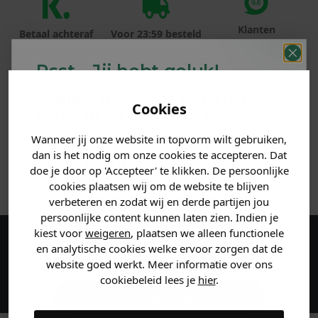
Klanten
Betaal achteraf
Voor 23:59 besteld
beoordelen ons
met Klarna
is morgen in huis!*
met een 9,6!
Psst... Jij hebt geluk!
Welke mystery
korting
PRODUCTINFORMATIE
Cookies
krijg jij? (Tot
-30%
)
MATERIAAL & WASVOORSCHRIFT
Wanneer jij onze website in topvorm wilt gebruiken,
Vertel ons waar je naar op
dan is het nodig om onze cookies te accepteren. Dat
zoek bent. 👇
doe je door op 'Accepteer' te klikken. De persoonlijke
ANDERE BESTELDEN OOK
cookies plaatsen wij om de website te blijven
verbeteren en zodat wij en derde partijen jou
Heren kleding
persoonlijke content kunnen laten zien. Indien je
kiest voor
weigeren
, plaatsen we alleen functionele
en analytische cookies welke ervoor zorgen dat de
Maak een account aan en ontvang 5%
Dames kleding
website goed werkt. Meer informatie over ons
korting op je eerste bestelling!
cookiebeleid lees je
hier
.
Kids kleding