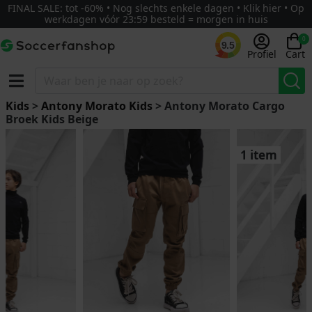
FINAL SALE: tot -60% • Nog slechts enkele dagen • Klik hier • Op
werkdagen vóór 23:59 besteld = morgen in huis
0
9.5
Profiel
Cart
Kids
>
Antony Morato Kids
> Antony Morato Cargo
Broek Kids Beige
1 item