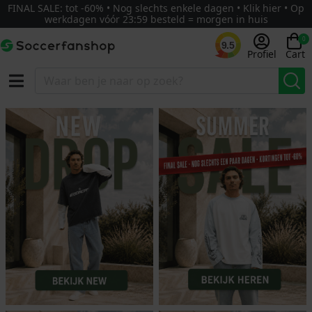
FINAL SALE: tot -60% • Nog slechts enkele dagen • Klik hier • Op
werkdagen vóór 23:59 besteld = morgen in huis
0
9.5
Profiel
Cart