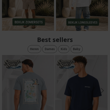
Best sellers
Heren
Dames
Kids
Baby