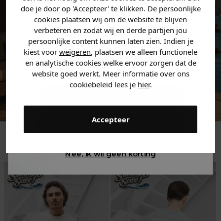
zoek bent. 👇
doe je door op 'Accepteer' te klikken. De persoonlijke
cookies plaatsen wij om de website te blijven
verbeteren en zodat wij en derde partijen jou
Heren kleding
persoonlijke content kunnen laten zien. Indien je
kiest voor
weigeren
, plaatsen we alleen functionele
en analytische cookies welke ervoor zorgen dat de
Dames kleding
website goed werkt. Meer informatie over ons
cookiebeleid lees je
hier
.
Kids kleding
Accepteer
Gewoon rondkijken
Trending
Nee, ik wil geen korting