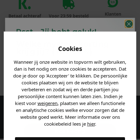
Klanten
Betaal achteraf
Voor 23:59 besteld
beoordelen ons
met Klarna
is morgen in huis!*
met een 9,6!
Psst... Jij hebt geluk!
Welke mystery
korting
PRODUCTINFORMATIE
Cookies
krijg jij? (Tot
-30%
)
MATERIAAL & WASVOORSCHRIFT
Wanneer jij onze website in topvorm wilt gebruiken,
Vertel ons waar je naar op
dan is het nodig om onze cookies te accepteren. Dat
zoek bent. 👇
doe je door op 'Accepteer' te klikken. De persoonlijke
ANDERE BESTELDEN OOK
cookies plaatsen wij om de website te blijven
verbeteren en zodat wij en derde partijen jou
Heren kleding
persoonlijke content kunnen laten zien. Indien je
kiest voor
weigeren
, plaatsen we alleen functionele
en analytische cookies welke ervoor zorgen dat de
Maak een account aan en ontvang 5%
Dames kleding
website goed werkt. Meer informatie over ons
korting op je eerste bestelling!
cookiebeleid lees je
hier
.
Kids kleding