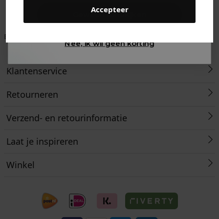
Accepteer
Gewoon rondkijken
Betaal achteraf met
Voor 23:59 besteld
Klanten beoordelen
Nee, ik wil geen korting
Klarna
is morgen in huis!*
ons met een 9,6!
Klantenservice
Retourneren
Verzend- en retourinformatie
Laat je inspireren
Winkel