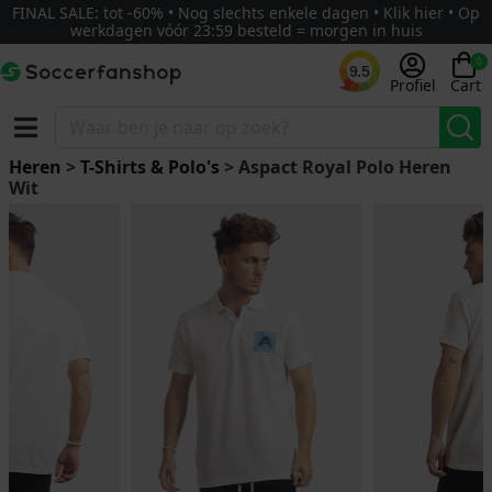
FINAL SALE: tot -60% • Nog slechts enkele dagen • Klik hier • Op
werkdagen vóór 23:59 besteld = morgen in huis
0
9.5
Profiel
Cart
Heren
>
T-Shirts & Polo's
> Aspact Royal Polo Heren
Wit